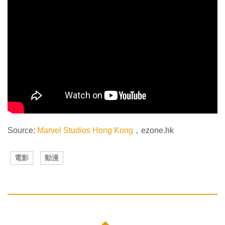
Source:
Marvel Studios Hong Kong
，ezone.hk
電影
動漫