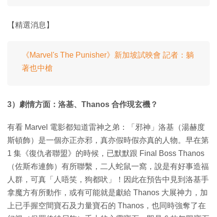
【精選消息】
《Marvel's The Punisher》新加坡試映會 記者：躺
著也中槍
3）劇情方面：洛基、Thanos 合作現玄機？
有看 Marvel 電影都知道雷神之弟：「邪神」洛基（湯赫度
斯頓飾）是一個亦正亦邪，真亦假時假亦真的人物。早在第
1 集《復仇者聯盟》的時候，已默默跟 Final Boss Thanos
（佐斯布連飾）有所聯繫，二人蛇鼠一窩，說是有好事造福
人群，可真「人唔笑，狗都吠」！因此在預告中見到洛基手
拿魔方有所動作，或有可能就是獻給 Thanos 大展神力，加
上已手握空間寶石及力量寶石的 Thanos，也同時強奪了在