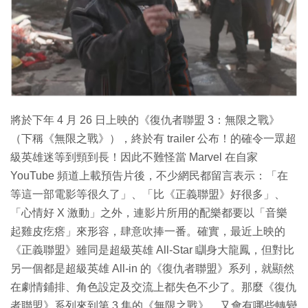
特集
將於下年 4 月 26 日上映的《復仇者聯盟 3：無限之戰》
（下稱《無限之戰》），終於有 trailer 公布！的確令一眾超
級英雄迷等到頸到長！因此不難怪當 Marvel 在自家
YouTube 頻道上載預告片後，不少網民都留言表示：「在
等這一部電影等很久了 」、「比《正義聯盟》好很多」、
「心情好 X 激動」之外，連影片所用的配樂都要以「音樂
起雞皮疙瘩 」來形容，肆意吹捧一番。確實，最近上映的
《正義聯盟》雖同是超級英雄 All-Star 瞓身大龍鳳，但對比
另一個都是超級英雄 All-in 的《復仇者聯盟》系列，就顯然
在劇情鋪排、角色設定及交流上都失色不少了。那麼《復仇
者聯盟》系列來到第 3 集的《無限之戰》，又會有哪些轉變