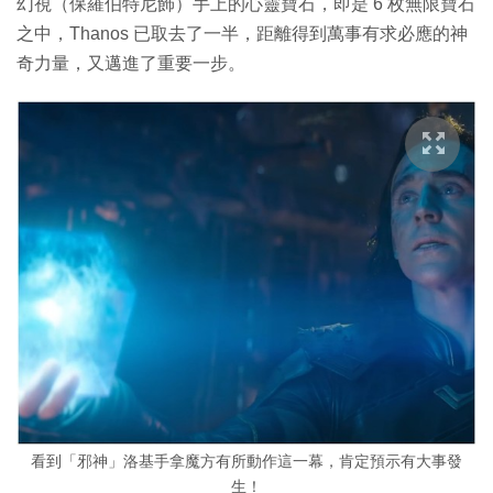
幻視（保羅伯特尼飾）手上的心靈寶石，即是 6 枚無限寶石
之中，Thanos 已取去了一半，距離得到萬事有求必應的神
奇力量，又邁進了重要一步。
看到「邪神」洛基手拿魔方有所動作這一幕，肯定預示有大事發
生！