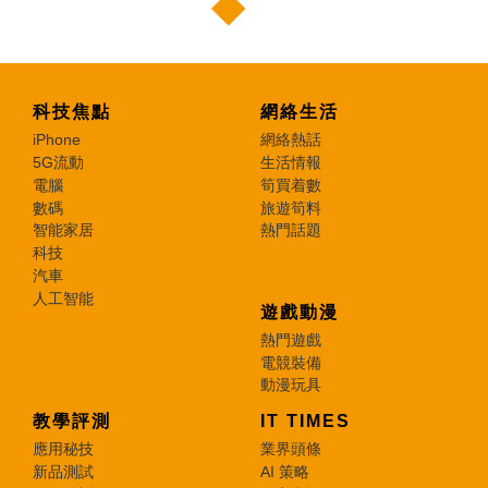
科技焦點
網絡生活
iPhone
網絡熱話
5G流動
生活情報
電腦
筍買着數
數碼
旅遊筍料
智能家居
熱門話題
科技
汽車
人工智能
遊戲動漫
熱門遊戲
電競裝備
動漫玩具
教學評測
IT TIMES
應用秘技
業界頭條
新品測試
AI 策略