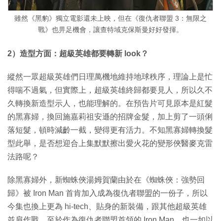
雖然《黑豹》獨立電影還未上映，但在《復仇者聯盟 3：無限之
戰》也畀足機會，讓查特域克保斯曼好好發揮。
2）造型方面：超級英雄都要轉新 look？
縱然一眾超級英雄們日理萬機地維持地球秩序，理論上是忙
得喘不過氣，但實際上，超級英雄終歸都要見人，所以久不
久轉換新造型示人，也能理解的。在預告片可見原本是紅髮
的黑寡婦，換回施嘉莉祖安遜的招牌金髮，加上剪了一頭俐
落短髮，頓時減齡一截，變得更有活力。不知黑寡婦轉換髮
型此舉，是否想迎合上集默默擦出愛火花的變形俠醫麥克雷
法路呢？
除黑寡婦外，新蜘蛛俠湯姆賀蘭由於在《蜘蛛俠：強勢回
歸》被 Iron Man 首肯加入成為復仇者聯盟的一份子，所以
今集也換上更為 hi-tech、貼身的新裝備，跟其他超級英雄
並肩作戰。至於作為復仇者聯盟首領的 Iron Man，也一如以