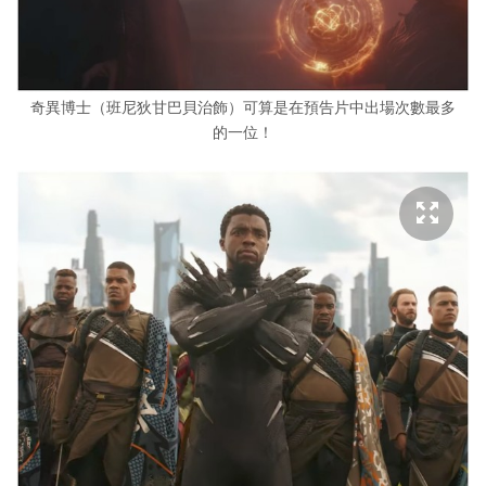
奇異博士（班尼狄甘巴貝治飾）可算是在預告片中出場次數最多
的一位！