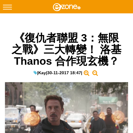
搜尋
《復仇者聯盟 3：無限
Facebook
Instagram
之戰》三大轉變！ 洛基
科技焦點
Thanos 合作現玄機？
網絡生活
遊戲動漫
|
Kay
|
30-11-2017 18:47
|
教學評測
EduTech
IT Times
生成式AI與雲端應用
Enterprise Digital Transformation