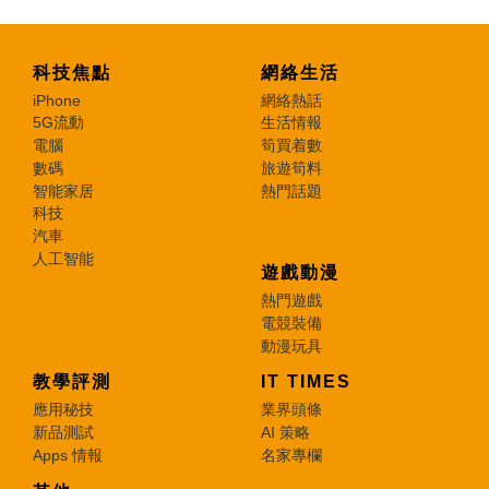
科技焦點
網絡生活
iPhone
網絡熱話
5G流動
生活情報
電腦
筍買着數
數碼
旅遊筍料
智能家居
熱門話題
科技
汽車
人工智能
遊戲動漫
熱門遊戲
電競裝備
動漫玩具
教學評測
IT TIMES
應用秘技
業界頭條
新品測試
AI 策略
Apps 情報
名家專欄