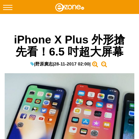
搜尋
iPhone X Plus 外形搶
Facebook
Instagram
先看！6.5 吋超大屏幕
科技焦點
網絡生活
|
野原廣志
|
28-11-2017 02:00
|
遊戲動漫
教學評測
EduTech
IT Times
生成式AI與雲端應用
Enterprise Digital Transformation