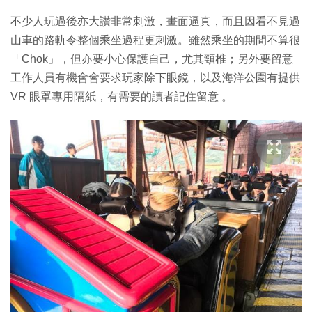
不少人玩過後亦大讚非常刺激，畫面逼真，而且因看不見過
山車的路軌令整個乘坐過程更刺激。雖然乘坐的期間不算很
「Chok」，但亦要小心保護自己，尤其頸椎；另外要留意
工作人員有機會會要求玩家除下眼鏡，以及海洋公園有提供
VR 眼罩專用隔紙，有需要的讀者記住留意 。