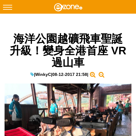
搜尋
海洋公園越礦飛車聖誕
Facebook
Instagram
升級！變身全港首座 VR
科技焦點
過山車
網絡生活
遊戲動漫
|
WinkyC
|
08-12-2017 21:58
|
教學評測
EduTech
IT Times
生成式AI與雲端應用
Enterprise Digital Transformation