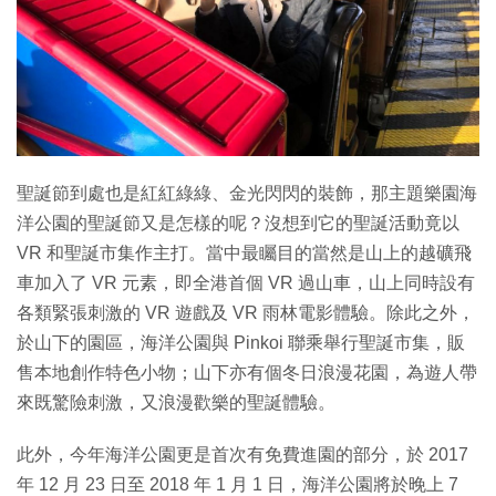
特集
聖誕節到處也是紅紅綠綠、金光閃閃的裝飾，那主題樂園海
洋公園的聖誕節又是怎樣的呢？沒想到它的聖誕活動竟以
VR 和聖誕市集作主打。當中最矚目的當然是山上的越礦飛
車加入了 VR 元素，即全港首個 VR 過山車，山上同時設有
各類緊張刺激的 VR 遊戲及 VR 雨林電影體驗。除此之外，
於山下的園區，海洋公園與 Pinkoi 聯乘舉行聖誕市集，販
售本地創作特色小物；山下亦有個冬日浪漫花園，為遊人帶
來既驚險刺激，又浪漫歡樂的聖誕體驗。
此外，今年海洋公園更是首次有免費進園的部分，於 2017
年 12 月 23 日至 2018 年 1 月 1 日，海洋公園將於晚上 7