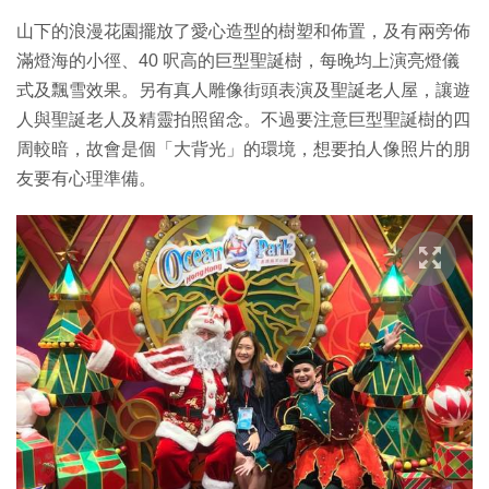
山下的浪漫花園擺放了愛心造型的樹塑和佈置，及有兩旁佈
滿燈海的小徑、40 呎高的巨型聖誕樹，每晚均上演亮燈儀
式及飄雪效果。另有真人雕像街頭表演及聖誕老人屋，讓遊
人與聖誕老人及精靈拍照留念。不過要注意巨型聖誕樹的四
周較暗，故會是個「大背光」的環境，想要拍人像照片的朋
友要有心理準備。