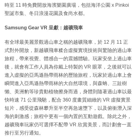
時至 11 時免費開放海濱樂園廣場，包括海洋公園 x Pinkoi
聖誕市集、冬日浪漫花園及食尚水都。
Samsung Gear VR 呈獻：越礦飛車
有全球最美麗景觀過山車之稱的越礦飛車，於 12 月 11 正
式對外開放，新越礦飛車糅合虛擬實境技術與驚險的過山車
旅程，帶來視覺、體感合一的震撼體驗。玩家安坐上過山車
後，就會有工作人員為你戴上特製的 VR 眼罩，之後就可以
進入虛擬的亞馬遜熱帶雨林的歷險旅程，玩家於過山車上會
瞬間進入亞馬遜熱帶雨林的大自然環境，與森蚺、三趾樹
懶、美洲豹等珍貴動植物擦身而過，身體則隨著過山車以最
快時速 71 公里飛馳，配合 360 度畫質細緻的 VR 虛擬實景
短片，感受從森林攀升至半空再急速墮下，以及俯衝潛入深
海的刺激感；旅程中更有一個內置的互動遊戲。除此之外，
越礦飛車玩家仍可選擇不配帶 VR 欣賞美景，而計劃會一直
推行至另行通知。