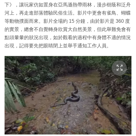
下》，讓玩家仿如置身在亞馬遜熱帶雨林，漫步樹蔭和泛舟
河上，再走進部落體驗民俗生活。影片中更會有雀鳥、蝴蝶
等動物撲面而來。影片全場約 15 分鐘，由於影片是 360 度
的實景，總會不自覺轉身欣賞大自然美景，但此舉難免會有
點頭暈暈的狀況出現，如於觀看的過程中有身體不適的情況
出現，記得要先把眼睛閉上並舉手通知工作人員。