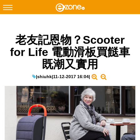
搜尋
老友記恩物？Scooter
Facebook
Instagram
for Life 電動滑板買餸車
科技焦點
既潮又實用
網絡生活
遊戲動漫
|
shiuhk
|
11-12-2017 16:04
|
教學評測
EduTech
IT Times
生成式AI與雲端應用
Enterprise Digital Transformation