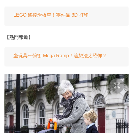
LEGO 遙控滑板車！零件靠 3D 打印
【熱門報道】
坐玩具車俯衝 Mega Ramp！這想法太恐怖？