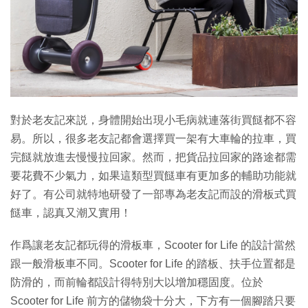
特集
對於老友記來説，身體開始出現小毛病就連落街買餸都不容
易。所以，很多老友記都會選擇買一架有大車輪的拉車，買
完餸就放進去慢慢拉回家。然而，把貨品拉回家的路途都需
要花費不少氣力，如果這類型買餸車有更加多的輔助功能就
好了。有公司就特地研發了一部專為老友記而設的滑板式買
餸車，認真又潮又實用！
作爲讓老友記都玩得的滑板車，Scooter for Life 的設計當然
跟一般滑板車不同。Scooter for Life 的踏板、扶手位置都是
防滑的，而前輪都設計得特別大以增加穩固度。位於
Scooter for Life 前方的儲物袋十分大，下方有一個腳踏只要