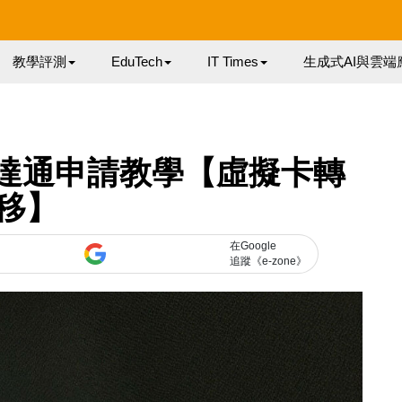
教學評測
EduTech
IT Times
生成式AI與雲端
 X 八達通申請教學【虛擬卡轉
移】
在Google
追蹤《e-zone》