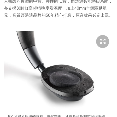
人熟悉的透澈的中音、彈性的低音，而透過智能懸掛系統，
亦支援30kHz高頻精準度及深度，加上40mm全頻驅動單
元，音質經過這品牌的50年精心打磨，原音效果必定出眾。
PX 耳機所採用的物料，依然精細，耳罩為可拆卸式記憶海綿。