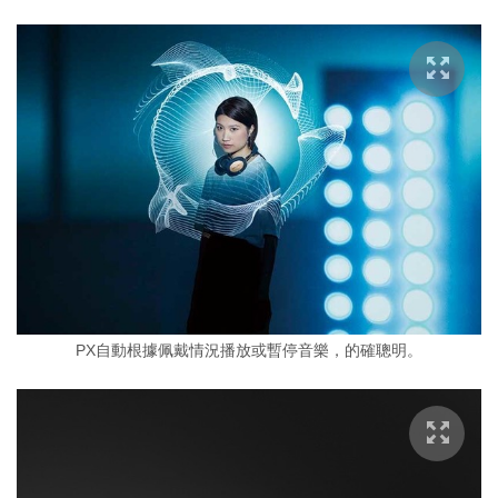
PX自動根據佩戴情況播放或暫停音樂，的確聰明。