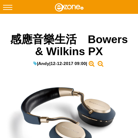
搜尋
感應音樂生活 Bowers
Facebook
Instagram
& Wilkins PX
科技焦點
網絡生活
|
Andy
|
12-12-2017 09:00
|
遊戲動漫
教學評測
EduTech
IT Times
生成式AI與雲端應用
Enterprise Digital Transformation