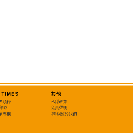
T TIMES
其他
界頭條
私隱政策
 策略
免責聲明
家專欄
聯絡/關於我們