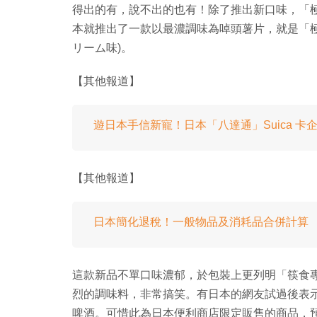
得出的有，說不出的也有！除了推出新口味，「極致」
本就推出了一款以最濃調味為啅頭薯片，就是「極
リーム味)。
【其他報道】
遊日本手信新寵！日本「八達通」Suica 卡
【其他報道】
日本簡化退稅！一般物品及消耗品合併計算
這款新品不單口味濃郁，於包裝上更列明「筷食
烈的調味料，非常搞笑。有日本的網友試過後表
啤酒。可惜此為日本便利商店限定販售的商品，預計販