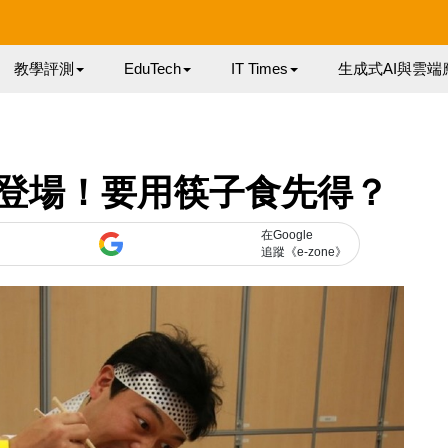
教學評測
EduTech
IT Times
生成式AI與雲端
登場！要用筷子食先得？
在Google
追蹤《e-zone》