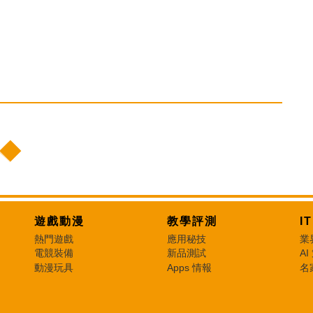
遊戲動漫
教學評測
I
熱門遊戲
應用秘技
業
電競裝備
新品測試
AI
動漫玩具
Apps 情報
名