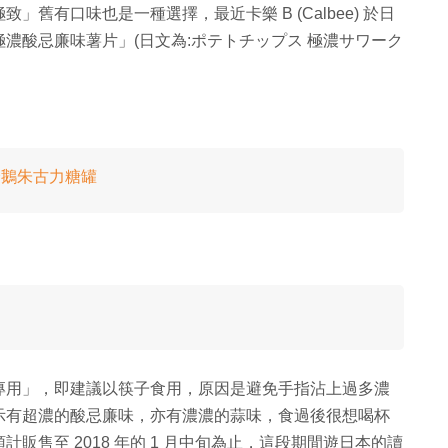
舊有口味也是一種選擇，最近卡樂 B (Calbee) 於日
濃酸忌廉味薯片」(日文為:ポテトチップス 極濃サワーク
企鵝朱古力糖罐
專用」，即建議以筷子食用，原因是避免手指沾上過多濃
示有超濃的酸忌廉味，亦有濃濃的蒜味，食過後很想喝杯
售至 2018 年的 1 月中旬為止，這段期間遊日本的讀