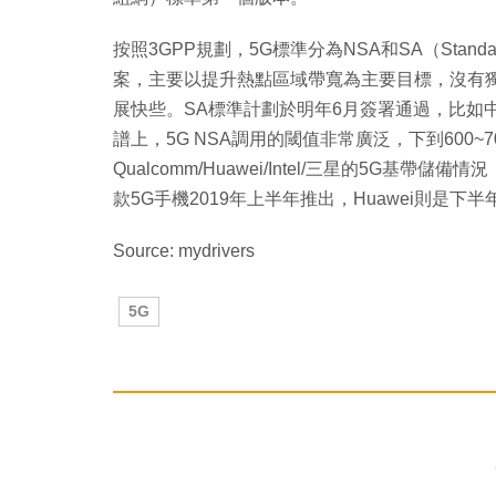
按照3GPP規劃，5G標準分為NSA和SA（Stan
案，主要以提升熱點區域帶寬為主要目標，沒有
展快些。SA標準計劃於明年6月簽署通過，比如
譜上，5G NSA調用的閾值非常廣泛，下到600~
Qualcomm/Huawei/Intel/三星的5G基
款5G手機2019年上半年推出，Huawei則是下半
Source: mydrivers
5G