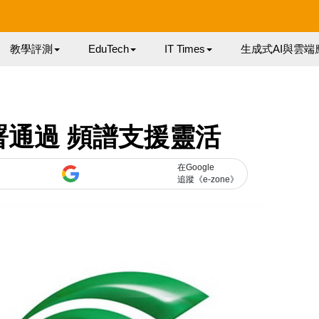
教學評測
EduTech
IT Times
生成式AI與雲端
署通過 頻譜支援靈活
在Google
追蹤《e-zone》