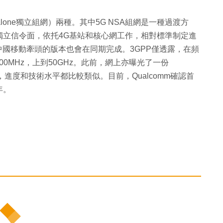
dalone獨立組網）兩種。其中5G NSA組網是一種過渡方
獨立信令面，依托4G基站和核心網工作，相對標準制定進
中國移動牽頭的版本也會在同期完成。3GPP僅透露，在頻
700MHz，上到50GHz。此前，網上亦曝光了一份
帶儲備情況，進度和技術水平都比較類似。目前，Qualcomm確認首
年。