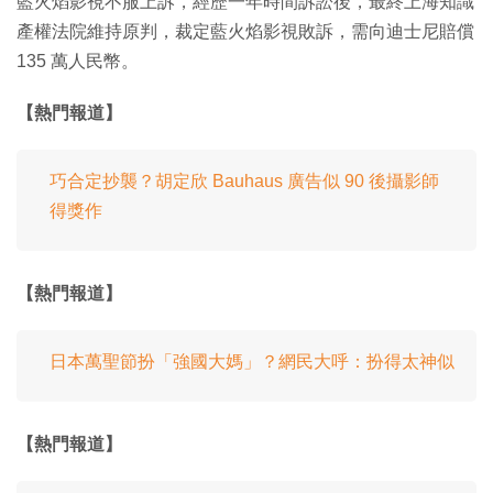
藍火焰影視不服上訴，經歷一年時間訴訟後，最終上海知識
產權法院維持原判，裁定藍火焰影視敗訴，需向迪士尼賠償
135 萬人民幣。
【熱門報道】
巧合定抄襲？胡定欣 Bauhaus 廣告似 90 後攝影師
得獎作
【熱門報道】
日本萬聖節扮「強國大媽」？網民大呼：扮得太神似
【熱門報道】