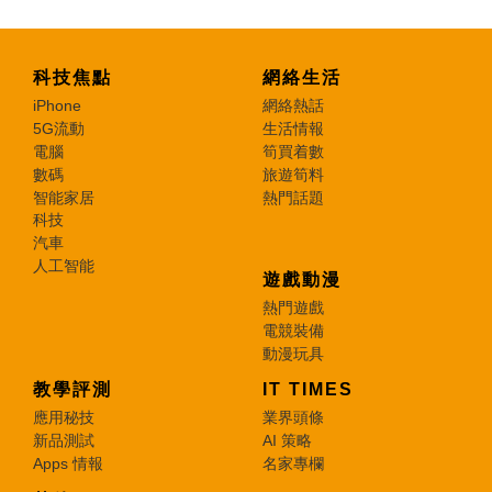
科技焦點
網絡生活
iPhone
網絡熱話
5G流動
生活情報
電腦
筍買着數
數碼
旅遊筍料
智能家居
熱門話題
科技
汽車
人工智能
遊戲動漫
熱門遊戲
電競裝備
動漫玩具
教學評測
IT TIMES
應用秘技
業界頭條
新品測試
AI 策略
Apps 情報
名家專欄