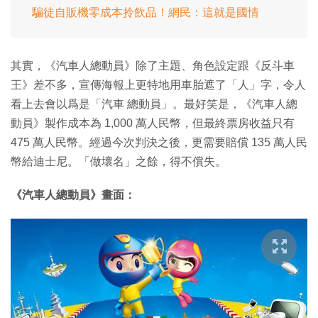
騙徒自販機零成本拎飲品！網民：這就是國情
其實，《汽車人總動員》除了主題、角色設定跟《反斗車
王》差不多，宣傳海報上更特地用車胎遮了「人」字，令人
看上去會以爲是「汽車 總動員」。最好笑是，《汽車人總
動員》製作成本為 1,000 萬人民幣，但最終票房收益只有
475 萬人民幣。經過今次判決之後，更需要賠償 135 萬人民
幣給迪士尼。「做壞名」之餘，得不償失。
《汽車人總動員》畫面：