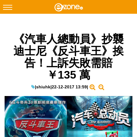
搜尋
《汽車人總動員》抄襲
Facebook
Instagram
迪士尼《反斗車王》挨
科技焦點
告！上訴失敗需賠
網絡生活
￥135 萬
遊戲動漫
教學評測
|
shiuhk
|
22-12-2017 13:59
|
EduTech
IT Times
生成式AI與雲端應用
Enterprise Digital Transformation