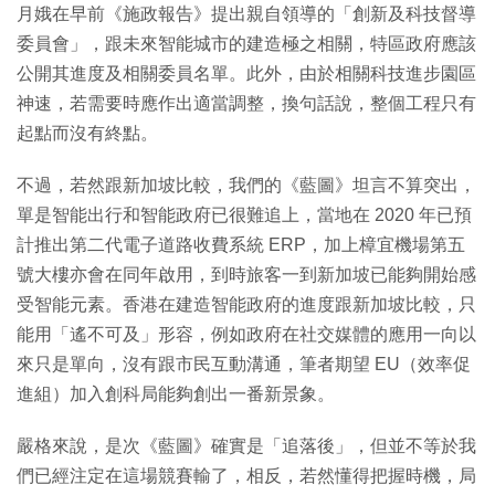
月娥在早前《施政報告》提出親自領導的「創新及科技督導
委員會」，跟未來智能城市的建造極之相關，特區政府應該
公開其進度及相關委員名單。此外，由於相關科技進步園區
神速，若需要時應作出適當調整，換句話說，整個工程只有
起點而沒有終點。
不過，若然跟新加坡比較，我們的《藍圖》坦言不算突出，
單是智能出行和智能政府已很難追上，當地在 2020 年已預
計推出第二代電子道路收費系統 ERP，加上樟宜機場第五
號大樓亦會在同年啟用，到時旅客一到新加坡已能夠開始感
受智能元素。香港在建造智能政府的進度跟新加坡比較，只
能用「遙不可及」形容，例如政府在社交媒體的應用一向以
來只是單向，沒有跟市民互動溝通，筆者期望 EU（效率促
進組）加入創科局能夠創出一番新景象。
嚴格來說，是次《藍圖》確實是「追落後」，但並不等於我
們已經注定在這場競賽輸了，相反，若然懂得把握時機，局