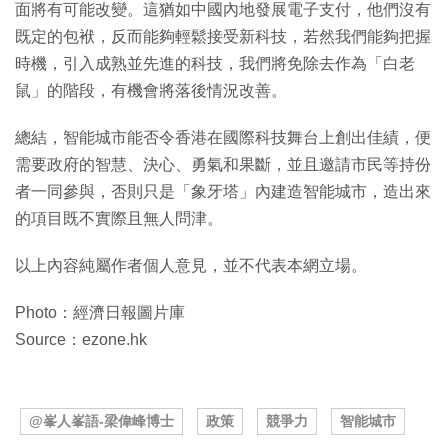
面將有可能改變。這猶如中國內地發展電子支付，他們沒有
既定的包袱，反而能夠輕鬆接受新科技，若然我們能夠把握
時機，引入成熟並先進的科技，我們將免除去作為「白老
鼠」的階段，有機會將落後情況改善。
總結，智能城市能否令香港在國際科技舞台上創出佳績，便
需要政府的智慧、決心、勇氣和果斷，並且邀請市民等持份
者一同參與，否則只是「象牙塔」內建造智能城市，造出來
的項目既不實際且無人問津。
以上內容純屬作者個人意見，並不代表本網立場。
Photo：經濟日報圖片庫
Source：ezone.hk
@峯人峯語-梁偉峰博士
政策
競爭力
智能城市