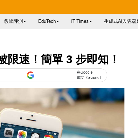
教學評測
EduTech
IT Times
生成式AI與雲端
是否被限速！簡單 3 步即知！
在Google
追蹤《e-zone》