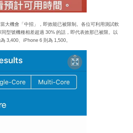
則有相當大機會「中招」，即效能已被限制。各位可利用測試軟
據庫同型號機種相差超過 30% 的話，即代表效那已被限。以
 3,400、iPhone 6 則為 1,500。