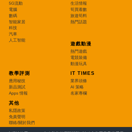
5G流動
生活情報
電腦
筍買着數
數碼
旅遊筍料
智能家居
熱門話題
科技
汽車
人工智能
遊戲動漫
熱門遊戲
電競裝備
動漫玩具
教學評測
IT TIMES
應用秘技
業界頭條
新品測試
AI 策略
Apps 情報
名家專欄
其他
私隱政策
免責聲明
聯絡/關於我們