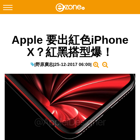
搜尋
Apple 要出紅色iPhone
Facebook
Instagram
X？紅黑搭型爆！
科技焦點
網絡生活
|
野原廣志
|
25-12-2017 06:00
|
遊戲動漫
教學評測
EduTech
IT Times
生成式AI與雲端應用
Enterprise Digital Transformation