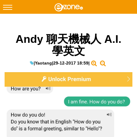
搜尋
Andy 聊天機械人 A.I.
Facebook
Instagram
學英文
科技焦點
網絡生活
|
Yaotang
|
29-12-2017 18:59
|
遊戲動漫
教學評測
EduTech
IT Times
生成式AI與雲端應用
Enterprise Digital Transformation