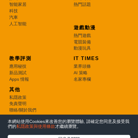
智能家居
熱門話題
科技
汽車
人工智能
遊戲動漫
熱門遊戲
電競裝備
動漫玩具
教學評測
IT TIMES
應用秘技
業界頭條
新品測試
AI 策略
Apps 情報
名家專欄
其他
私隱政策
免責聲明
聯絡/關於我們
本網站使用Cookies來改善您的瀏覽體驗, 請確定您同意及接受我
© 2026 e-zone. All Rights Reserved.
們的
私隱政策與使用條款
才繼續瀏覽。
在Google