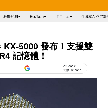
教學評測
EduTech
IT Times
生成式AI與雲端
 KX-5000 發布！支援雙
DR4 記憶體！
在Google
追蹤《e-zone》