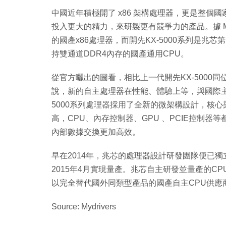
中國近年積極開了 x86 架構處理器，更是整
投入更大的精力，來研製更有競爭力的產品。據 My
的國產x86處理器，而開先KX-5000系列是兆
持雙通道DDR4內存的國產通用CPU。
從官方曬出的圖看，相比上一代開先KX-5000
說，新的自主處理器在性能、體驗上等，與國際主
5000系列處理器採用了全新的微架構設計，核
高，CPU、內存控制器、GPU 、PCIE控制
內部數據交換更加高效。
早在2014年，兆芯的處理器設計研發團隊便已獨
2015年4月實現量產。兆芯自主研發並量產的C
以完全替代國外同類型產品的國產自主CPU供應
Source: Mydrivers