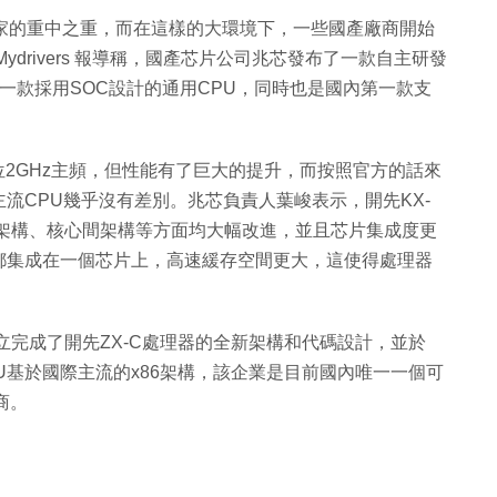
個國家的重中之重，而在這樣的大環境下，一些國產廠商開始
drivers 報導稱，國產芯片公司兆芯發布了一款自主研發
芯第一款採用SOC設計的通用CPU，同時也是國內第一款支
同位2GHz主頻，但性能有了巨大的提升，而按照官方的話來
流CPU幾乎沒有差別。兆芯負責人葉峻表示，開先KX-
心架構、核心間架構等方面均大幅改進，並且芯片集成度更
器等都集成在一個芯片上，高速緩存空間更大，這使得處理器
立完成了開先ZX-C處理器的全新架構和代碼設計，並於
PU基於國際主流的x86架構，該企業是目前國內唯一一個可
商。