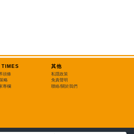
T TIMES
其他
界頭條
私隱政策
 策略
免責聲明
家專欄
聯絡/關於我們