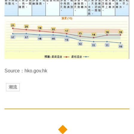
Source：hko.gov.hk
潮流