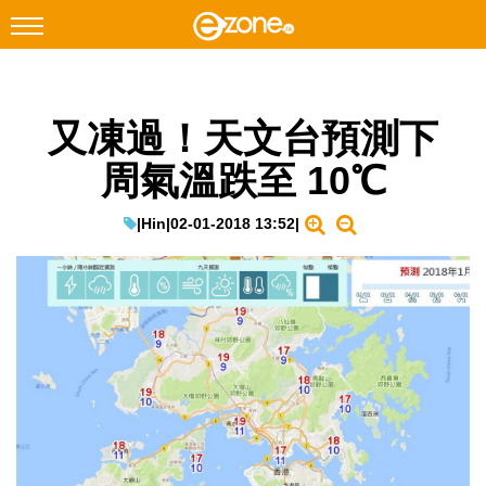
搜尋
又凍過！天文台預測下
Facebook
Instagram
周氣溫跌至 10℃
科技焦點
網絡生活
|
Hin
|
02-01-2018 13:52
|
遊戲動漫
教學評測
EduTech
IT Times
生成式AI與雲端應用
Enterprise Digital Transformation