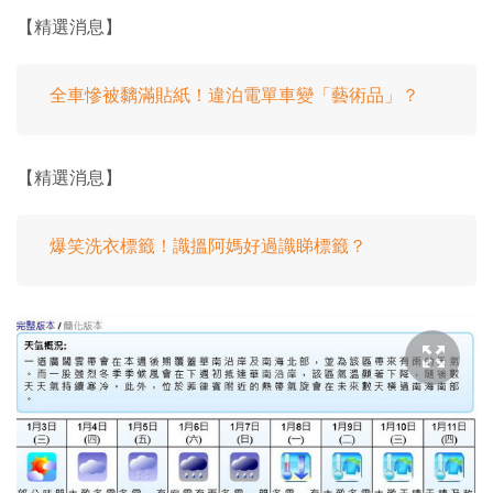
【精選消息】
全車慘被黐滿貼紙！違泊電單車變「藝術品」？
【精選消息】
爆笑洗衣標籤！識搵阿媽好過識睇標籤？