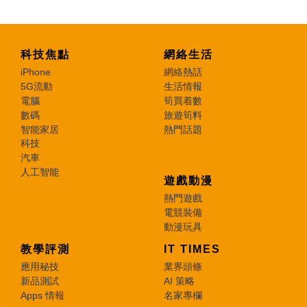
科技焦點
網絡生活
iPhone
網絡熱話
5G流動
生活情報
電腦
筍買着數
數碼
旅遊筍料
智能家居
熱門話題
科技
汽車
人工智能
遊戲動漫
熱門遊戲
電競裝備
動漫玩具
教學評測
IT TIMES
應用秘技
業界頭條
新品測試
AI 策略
Apps 情報
名家專欄