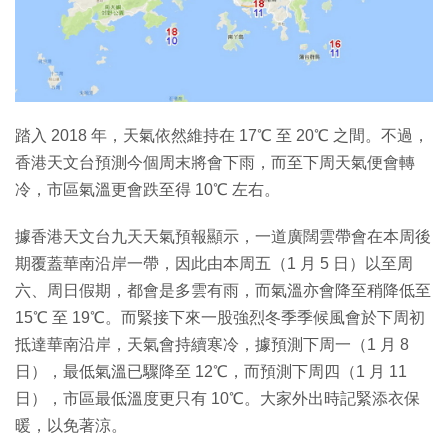
特集
踏入 2018 年，天氣依然維持在 17℃ 至 20℃ 之間。不過，
香港天文台預測今個周末將會下雨，而至下周天氣便會轉
冷，市區氣溫更會跌至得 10℃ 左右。
據香港天文台九天天氣預報顯示，一道廣闊雲帶會在本周後
期覆蓋華南沿岸一帶，因此由本周五（1 月 5 日）以至周
六、周日假期，都會是多雲有雨，而氣溫亦會降至稍降低至
15℃ 至 19℃。而緊接下來一股強烈冬季季候風會於下周初
抵達華南沿岸，天氣會持續寒冷，據預測下周一（1 月 8
日），最低氣溫已驟降至 12℃，而預測下周四（1 月 11
日），市區最低溫度更只有 10℃。大家外出時記緊添衣保
暖，以免著涼。