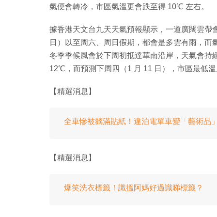
氣便會轉冷，市區氣溫更會跌至得 10℃ 左右。
據香港天文台九天天氣預報顯示，一道廣闊雲帶會
日）以至周六、周日假期，都會是多雲有雨，而氣溫
冬季季候風會於下周初抵達華南沿岸，天氣會持續寒
12℃，而預測下周四（1 月 11 日），市區最
【精選消息】
全車慘被黐滿貼紙！違泊電單車變「藝術品
【精選消息】
爆笑洗衣標籤！識搵阿媽好過識睇標籤？