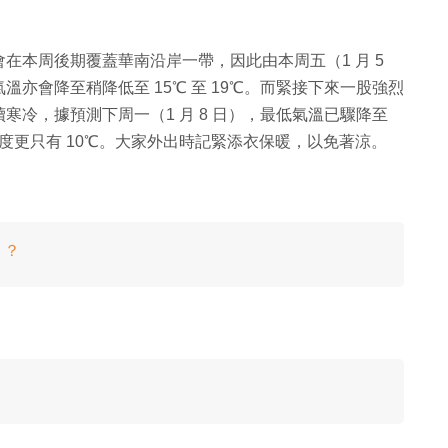
在本周後期覆蓋華南沿岸一帶，因此由本周五（1 月 5
亦會降至稍降低至 15℃ 至 19℃。而緊接下來一股強烈
冷，據預測下周一（1 月 8 日），最低氣溫已驟降至
低溫度更只有 10℃。大家外出時記緊添衣保暖，以免著涼。
」？