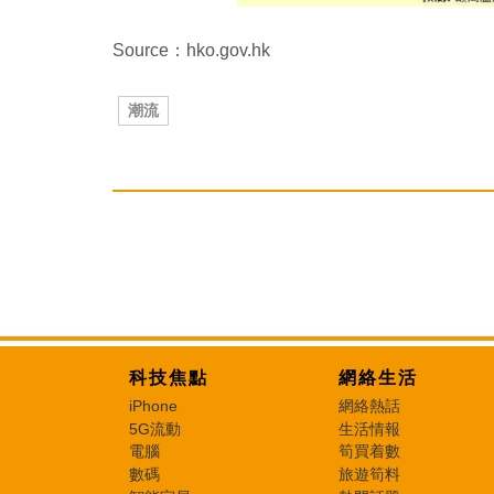
Source：hko.gov.hk
潮流
科技焦點
網絡生活
iPhone
網絡熱話
5G流動
生活情報
電腦
筍買着數
數碼
旅遊筍料