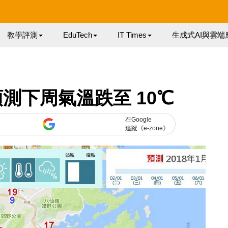
教學評測
EduTech
IT Times
生成式AI與雲端
測下周氣溫跌至 10℃
在Google
追蹤《e-zone》