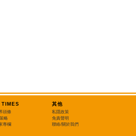
T TIMES
其他
界頭條
私隱政策
 策略
免責聲明
家專欄
聯絡/關於我們