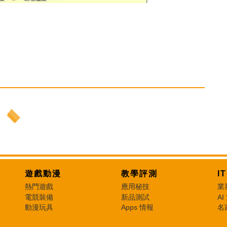
遊戲動漫
教學評測
I
熱門遊戲
應用秘技
業
電競裝備
新品測試
AI
動漫玩具
Apps 情報
名