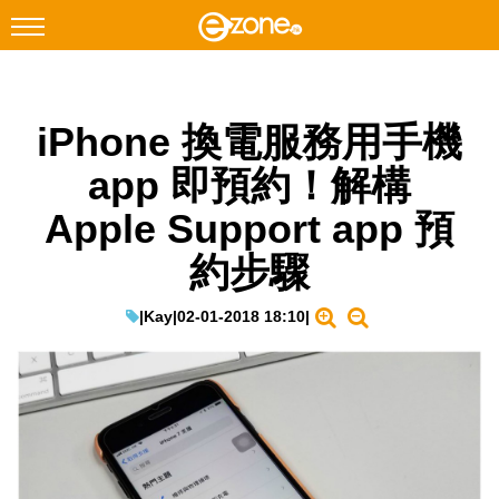
搜尋
iPhone 換電服務用手機
Facebook
Instagram
app 即預約！解構
科技焦點
Apple Support app 預
網絡生活
約步驟
遊戲動漫
教學評測
|
Kay
|
02-01-2018 18:10
|
EduTech
IT Times
生成式AI與雲端應用
Enterprise Digital Transformation