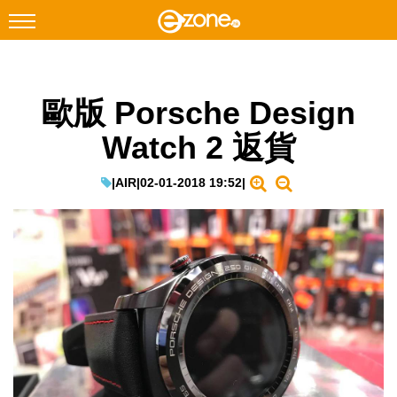
搜尋
歐版 Porsche Design
Facebook
Instagram
Watch 2 返貨
科技焦點
網絡生活
|
AIR
|
02-01-2018 19:52
|
遊戲動漫
教學評測
EduTech
IT Times
生成式AI與雲端應用
Enterprise Digital Transformation