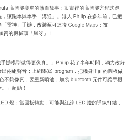
ormula 高智能賽車的熱血故事；動畫裡的高智能方程式跑
讓跑車與車手「溝通」。港人 Philip 在多年前，已把
神」手辦，改裝至可連接 Google Maps；技
ード加賀的機械頭「凰呀」！
把手辦模型做得更像真。」Philip 花了半年時間，獨力改好
兩組聲音；上網學寫 program，把機身正面的圓板做
不夠像真，要重新噴油；加裝 bluetooth 元件可讓手機
全。」超勁！
ED 燈；當圓板轉動，可能與紅綠 LED 燈的導線打結，