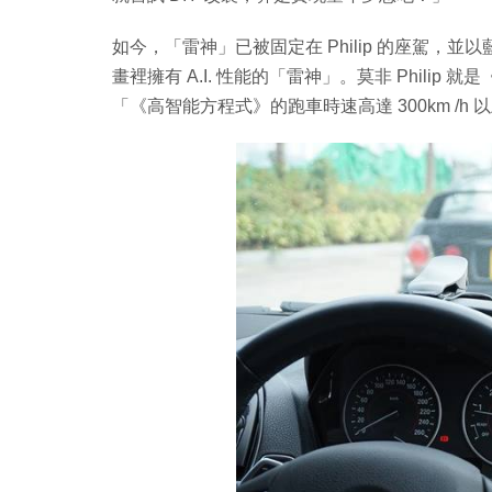
如今，「雷神」已被固定在 Philip 的座駕，並以
畫裡擁有 A.I. 性能的「雷神」。莫非 Phili
「《高智能方程式》的跑車時速高達 300km /h