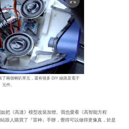
 加裝了兩個喇叭單元，還有很多 DIY 線路及電子
元件。
》，例如把《高達》模型改裝加燈。我也愛看《高智能方程
交網站跟人購買了『雷神』手辦，覺得可以做得更像真，於是