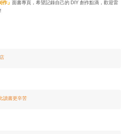
頭制作」
面書專頁，希望記錄自己的 DIY 創作點滴，歡迎雷
呢！
店
比讀書更辛苦