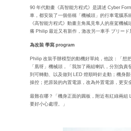
90 年代動畫《高智能方程式》是講述 Cyber F
車，都安裝了一個俗稱「機械頭」的行車電腦系統，
《高智能方程式》動畫主角風見隼人的座駕機械頭「雷
癢 Philip 最近又有新作，激改另一車手 ブリ
為改裝 學寫 program
Philip 改裝手辦模型的動機好單純，他說：「想
「凰呀」機械頭，「我加了兩組喇叭，分別負責發出
到可轉動、以及做到 LED 燈順時針走動；機身顏色
操控；把原裝的內置電源，改為外置電源，更安
最難在哪？「機身正面的圓板，附近有紅綠兩組 L
要好小心處理。」