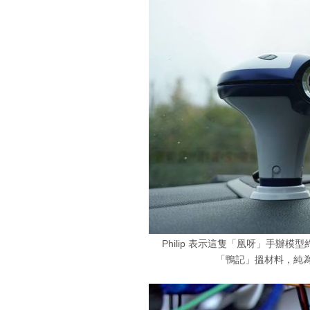
Philip 表示這隻「凰呀」手辦
「鴨記」搵材料，純為興