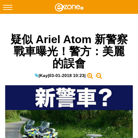
搜尋
疑似 Ariel Atom 新警察
Facebook
Instagram
戰車曝光！警方：美麗
科技焦點
的誤會
網絡生活
遊戲動漫
|
Kay
|
03-01-2018 10:23
|
教學評測
EduTech
IT Times
生成式AI與雲端應用
Enterprise Digital Transformation