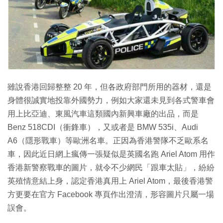
特集
雖說香港回歸整整 20 年，但各政府部門所用的器材，還是
身體很誠實地投靠外國勢力，例如大家還未見到各式警車會
用上比亞迪、東風汽車這類國內新興車廠的出品，而是
Benz 518CDI（衝鋒車），又或者是 BMW 535i、Audi
A6（隱形戰車）等歐洲名車。正因為香港警隊不乏歐系名
車，因此近日網上瘋傳一張疑似是英國名跑 Ariel Atom 用作
香港新警察戰車的圖片，就令不少網民「跟車太貼」，紛紛
英殖情意結上身，認定香港真用上 Ariel Atom，最後香港警
方更要在官方 Facebook 專頁作出澄清，形容圖片只屬一場
誤會。