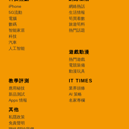
iPhone
網絡熱話
5G流動
生活情報
電腦
筍買着數
數碼
旅遊筍料
智能家居
熱門話題
科技
汽車
人工智能
遊戲動漫
熱門遊戲
電競裝備
動漫玩具
教學評測
IT TIMES
應用秘技
業界頭條
新品測試
AI 策略
Apps 情報
名家專欄
其他
私隱政策
免責聲明
聯絡/關於我們