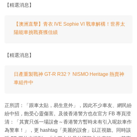
【精選消息】
【澳洲直擊】青衣 IVE Sophie VI 戰車解構！世界太
陽能車挑戰賽獲佳績
【精選消息】
日產重製戰神 GT-R R32？ NISMO Heritage 熱賣神
車組件中
正所謂：「跟車太貼，易生意外」，因此不少車友、網民紛
紛中招，飽受心靈傷害。及後香港警方也在官方 FB 專頁澄
清：「其實只係一場誤會～香港警方暫時未有引入呢款車作
為警車！」，更 hashtag「美麗的誤會」以正視聽。同時該