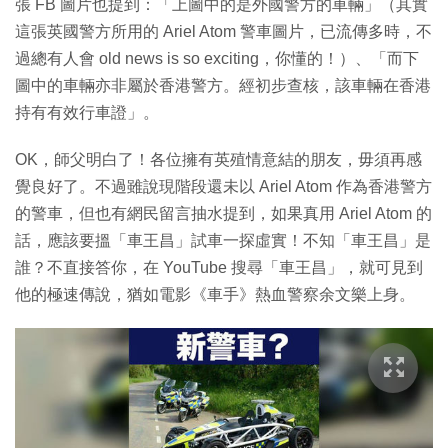
張 FB 圖片也提到：「上圖中的是外國警方的車輛」（其實
這張英國警方所用的 Ariel Atom 警車圖片，已流傳多時，不
過總有人會 old news is so exciting，你懂的！）、「而下
圖中的車輛亦非屬於香港警方。經初步查核，該車輛在香港
持有有效行車證」。
OK，師父明白了！各位擁有英殖情意結的朋友，毋須再感
覺良好了。不過雖說現階段還未以 Ariel Atom 作為香港警方
的警車，但也有網民留言抽水提到，如果真用 Ariel Atom 的
話，應該要搵「車王昌」試車一探虛實！不知「車王昌」是
誰？不直接答你，在 YouTube 搜尋「車王昌」，就可見到
他的極速傳說，猶如電影《車手》熱血警察余文樂上身。