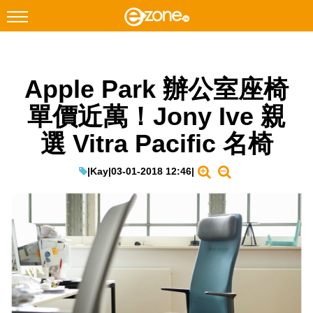
搜尋
Apple Park 辦公室座椅
Facebook
Instagram
單價近萬！Jony Ive 親
科技焦點
選 Vitra Pacific 名椅
網絡生活
遊戲動漫
|
Kay
|
03-01-2018 12:46
|
教學評測
EduTech
IT Times
生成式AI與雲端應用
Enterprise Digital Transformation