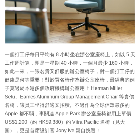
特集
一個打工仔每日平均有 8 小時坐在辦公室座椅上，如以 5 天
工作周計算，即是一星期 40 小時，一個月最少 160 小時，
如此一來，一張名貴又舒服的辦公室椅子，對一個打工仔的
健康是何等重要！對於買名椅作為辦公室座椅，最經典的例
子莫過於本港多個政府機構辦公室用上 Herman Miller
Setu、Eames Aluminum Group Management Chair 等貴價
名椅，讓員工坐得舒適又招積。不過作為全球信眾最多的
Apple 都不弱，事關連 Apple Park 辦公室座椅都用上單價
US$1,200（約 HK$9,380）的 Vitra Pacific 名椅（見大
圖），更是首席設計官 Jony Ive 親自挑選！