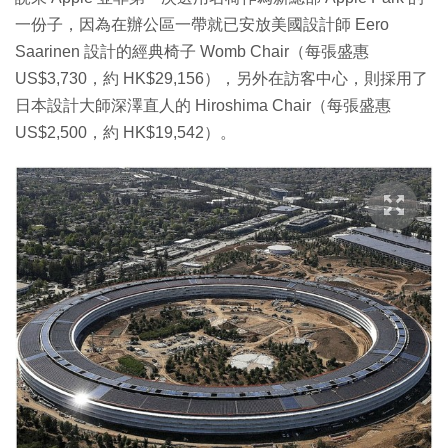
一份子，因為在辦公區一帶就已安放美國設計師 Eero
Saarinen 設計的經典椅子 Womb Chair（每張盛惠
US$3,730，約 HK$29,156），另外在訪客中心，則採用了
日本設計大師深澤直人的 Hiroshima Chair（每張盛惠
US$2,500，約 HK$19,542）。