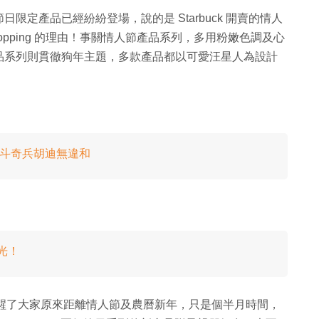
定產品已經紛紛登場，說的是 Starbuck 開賣的情人
pping 的理由！事關情人節產品系列，多用粉嫩色調及心
品系列則貫徹狗年主題，多款產品都以可愛汪星人為設計
變反斗奇兵胡迪無違和
光！
一出，提醒了大家原來距離情人節及農曆新年，只是個半月時間，