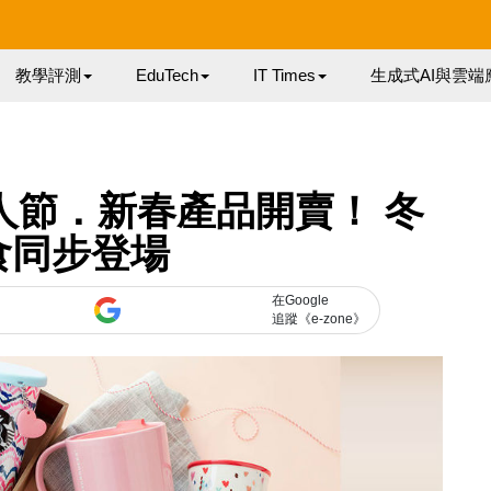
教學評測
EduTech
IT Times
生成式AI與雲端
18 情人節．新春產品開賣！ 冬
食同步登場
在Google
追蹤《e-zone》