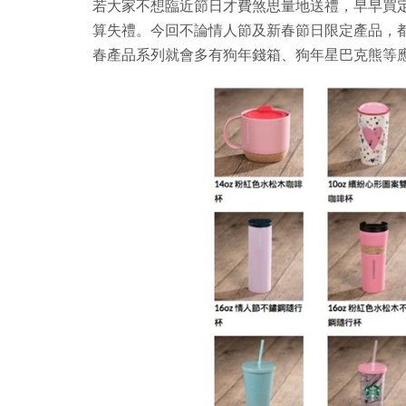
若大家不想臨近節日才費煞思量地送禮，早早買定 S
算失禮。今回不論情人節及新春節日限定產品，
春產品系列就會多有狗年錢箱、狗年星巴克熊等