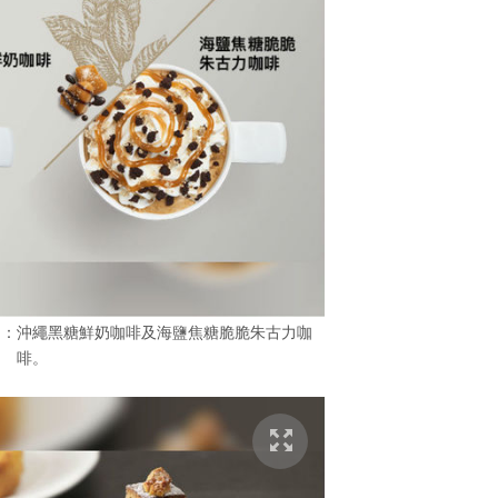
品：沖繩黑糖鮮奶咖啡及海鹽焦糖脆脆朱古力咖
啡。