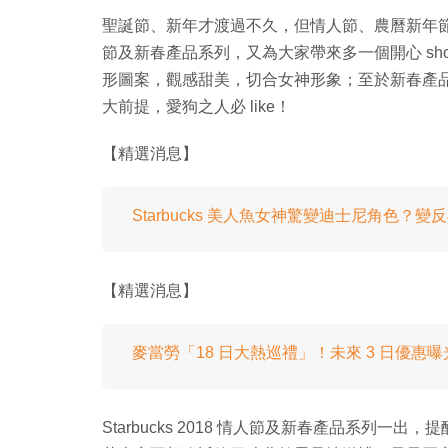
聖誕節、新年才渡過不久，但情人節、農曆新年節日限
節及新春產品系列，又為大家帶來多一個開心 sho
形圖案，觀感甜美，切合女神形象；至於新春產
大前提，愛狗之人必 like！
【精選消息】
Starbucks 美人魚女神驚變迪士尼角色？
【精選消息】
麥當勞「18 日大熱巡禮」！未來 3 日優惠曝
Starbucks 2018 情人節及新春產品系列