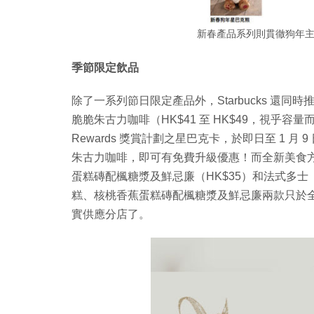
新春產品系列則貫徹狗年
季節限定飲品
除了一系列節日限定產品外，Starbucks 還
脆脆朱古力咖啡（HK$41 至 HK$49，視乎容量而定）。如
Rewards 獎賞計劃之星巴克卡，於即日至 1 
朱古力咖啡，即可有免費升級優惠！而全新美食方
蛋糕磚配楓糖漿及鮮忌廉（HK$35）和法式多士
糕、核桃香蕉蛋糕磚配楓糖漿及鮮忌廉兩款只於全港 50 
實供應分店了。