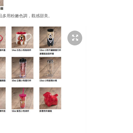
品多用粉嫩色調，觀感甜美。