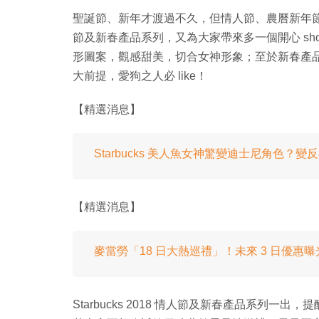
聖誕節、新年才渡過不久，但情人節、農曆新年節日限
節及新春產品系列，又為大家帶來多一個開心 sho
形圖案，觀感甜美，切合女神形象；至於新春產
大前提，愛狗之人必 like！
【精選消息】
Starbucks 美人魚女神驚變迪士尼角色？
【精選消息】
麥當勞「18 日大熱巡禮」！未來 3 日優惠曝
Starbucks 2018 情人節及新春產品系列