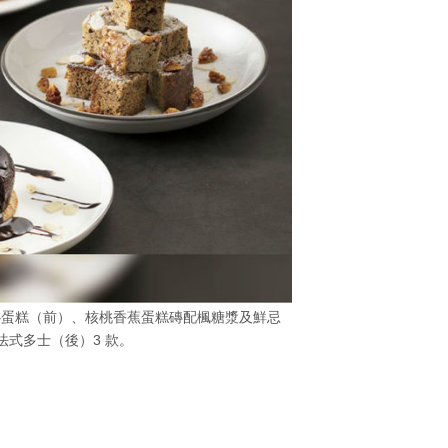
心蛋糕（前）、核桃香蕉蛋糕磚配楓糖漿及鮮忌
法式多士（後）3 款。