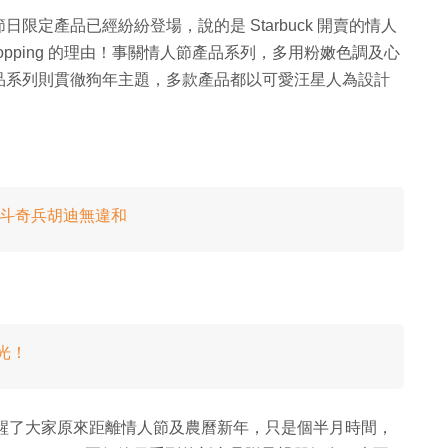
定產品已經紛紛登場，說的是 Starbuck 開賣的情人
pping 的理由！事關情人節產品系列，多用粉嫩色調及心
品系列則貫徹狗年主題，多款產品都以可愛汪星人為設計
變反斗奇兵胡迪無違和
光！
一出，提醒了大家原來距離情人節及農曆新年，只是個半月時間，