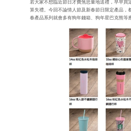
若大家不想臨近節日才費煞思量地送禮，早早買定 S
算失禮。今回不論情人節及新春節日限定產品，
春產品系列就會多有狗年錢箱、狗年星巴克熊等