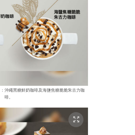
品：沖繩黑糖鮮奶咖啡及海鹽焦糖脆脆朱古力咖
啡。