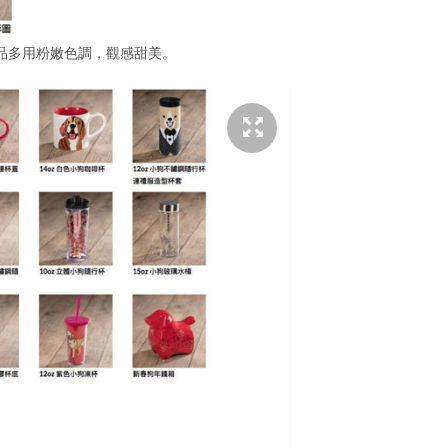
品多用粉嫩色調，觀感甜美。