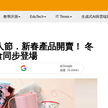
教學評測
EduTech
IT Times
生成式AI與雲端
18 情人節．新春產品開賣！ 冬
食同步登場
在Google
追蹤《e-zone》