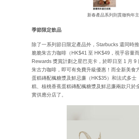
新春產品系列則貫徹狗年
季節限定飲品
除了一系列節日限定產品外，Starbucks 還
脆脆朱古力咖啡（HK$41 至 HK$49，視乎容量而定）。如
Rewards 獎賞計劃之星巴克卡，於即日至 1 
朱古力咖啡，即可有免費升級優惠！而全新美食方
蛋糕磚配楓糖漿及鮮忌廉（HK$35）和法式多士
糕、核桃香蕉蛋糕磚配楓糖漿及鮮忌廉兩款只於全港 50 
實供應分店了。