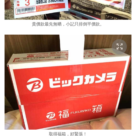
貴價款最先無晒，小記只排倒平價款。
取得福箱，好緊張！