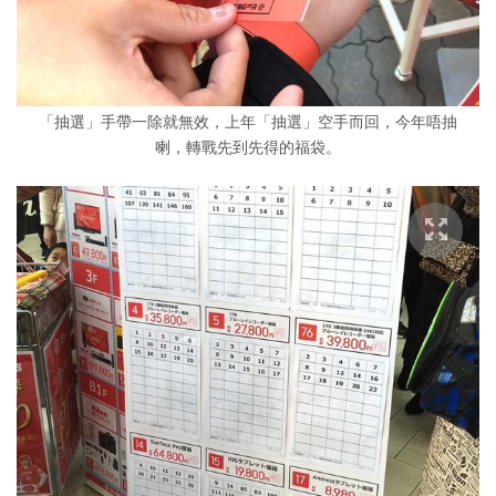
「抽選」手帶一除就無效，上年「抽選」空手而回，今年唔抽
喇，轉戰先到先得的福袋。