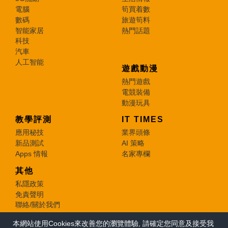
電腦
筍買着數
數碼
旅遊筍料
智能家居
熱門話題
科技
汽車
人工智能
遊戲動漫
熱門遊戲
電競裝備
動漫玩具
教學評測
IT TIMES
應用秘技
業界頭條
新品測試
AI 策略
Apps 情報
名家專欄
其他
私隱政策
免責聲明
聯絡/關於我們
本網站使用Cookies來改善您的瀏覽體驗, 請確定您同意及接受我
© 2026 e-zone. All Rights Reserved.