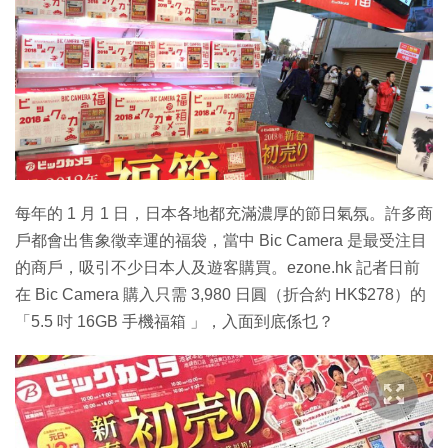
特集
每年的 1 月 1 日，日本各地都充滿濃厚的節日氣氛。許多商
戶都會出售象徵幸運的福袋，當中 Bic Camera 是最受注目
的商戶，吸引不少日本人及遊客購買。ezone.hk 記者日前
在 Bic Camera 購入只需 3,980 日圓（折合約 HK$278）的
「5.5 吋 16GB 手機福箱 」，入面到底係乜？