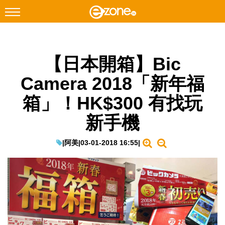
搜尋
【日本開箱】Bic
Facebook
Instagram
Camera 2018「新年福
科技焦點
箱」！HK$300 有找玩
網絡生活
新手機
遊戲動漫
教學評測
|
阿美
|
03-01-2018 16:55
|
EduTech
IT Times
生成式AI與雲端應用
Enterprise Digital Transformation