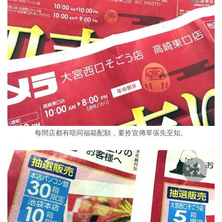
每間店都有唔同福箱配額，要拎宣傳單張先至知。