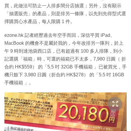
買，此做法可防止一人排多間分店抽選；另外，沒有顯示
「抽選販売」的產品，則是排另一條隊，以先到先得型式選
擇購買心水產品，每人限購 1 件。
ezone.hk 記者經歷過去年空手而回，深信平買 iPad、
MacBook 的機會不是屬於我的，今年改排另一隊列，於上
午 9 時到達池袋西口店，已有超過有 100 多人排隊，到小
記選購「福箱」時，可選的福箱已不太多，7,980 日圓（ 折
合約 HK$559） 的「5.5 吋 32GB 手機福箱 」已被買光，手
機只餘下 3,980 日圓（折合約 HK$278） 的「5.5 吋 16GB
手機福箱 」。