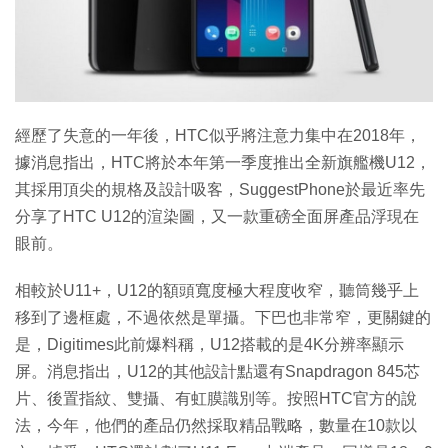
特集
經歷了失意的一年後，HTC似乎將注意力集中在2018年，
據消息指出，HTC將於本年第一季度推出全新旗艦機U12，
其採用頂尖的規格及設計吸客，SuggestPhone於最近率先
分享了HTC U12的渲染圖，又一款重磅全面屏產品浮現在
眼前。
相較於U11+，U12的額頭寬度極大程度收窄，聽筒幾乎上
移到了邊框處，不過依然是單攝。下巴也非常窄，更關鍵的
是，Digitimes此前爆料稱，U12搭載的是4K分辨率顯示
屏。消息指出，U12的其他設計點還有Snapdragon 845芯
片、後置指紋、雙攝、有虹膜識別等。按照HTC官方的說
法，今年，他們的產品仍然採取精品戰略，數量在10款以