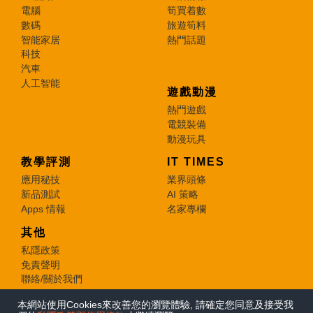
電腦
筍買着數
數碼
旅遊筍料
智能家居
熱門話題
科技
汽車
人工智能
遊戲動漫
熱門遊戲
電競裝備
動漫玩具
教學評測
IT TIMES
應用秘技
業界頭條
新品測試
AI 策略
Apps 情報
名家專欄
其他
私隱政策
免責聲明
聯絡/關於我們
本網站使用Cookies來改善您的瀏覽體驗, 請確定您同意及接受我
© 2026 e-zone. All Rights Reserved.