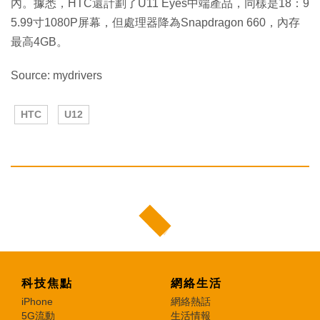
內。據悉，HTC還計劃了U11 Eyes中端產品，同樣是18：9
5.99寸1080P屏幕，但處理器降為Snapdragon 660，內存
最高4GB。
Source: mydrivers
HTC
U12
科技焦點
網絡生活
iPhone
網絡熱話
5G流動
生活情報