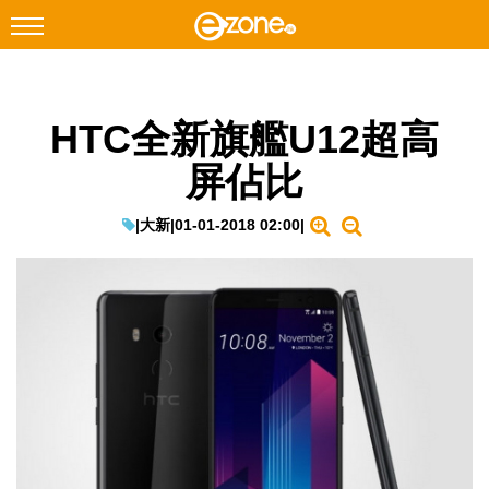
搜尋
HTC全新旗艦U12超高
Facebook
Instagram
屏佔比
科技焦點
網絡生活
|
大新
|
01-01-2018 02:00
|
遊戲動漫
教學評測
EduTech
IT Times
生成式AI與雲端應用
Enterprise Digital Transformation