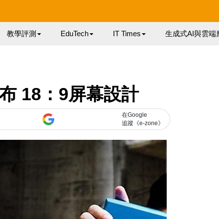
教學評測
EduTech
IT Times
生成式AI與雲端
布 18：9屏幕設計
在Google
追蹤《e-zone》