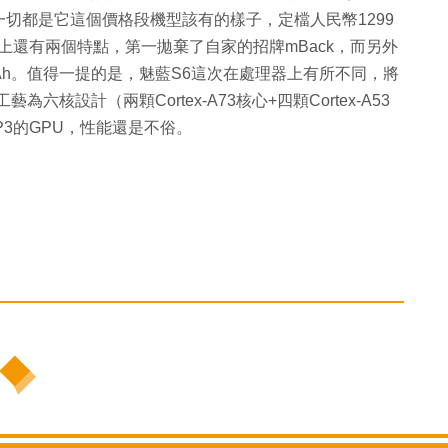
切都是它這個價格段機型該有的樣子，定檔人民幣1299
外形上還有兩個特點，第一拋棄了自家的招牌mBack，而另外
Ah。值得一提的是，魅藍S6這次在處理器上有所不同，將
工藝為六核設計（兩顆Cortex-A73核心+四顆Cortex-A53
MP3的GPU，性能還是不俗。