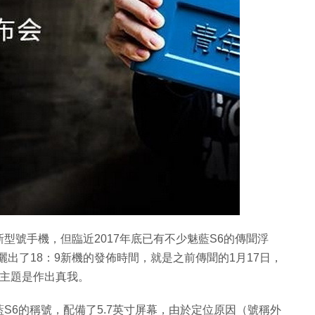
型號手機，但臨近2017年底已有不少魅藍S6的傳聞浮
開曬出了18：9新機的發佈時間，就是之前傳聞的1月17日，
的主題是作出真我。
S6的稱號，配備了5.7英寸屏幕，由於定位原因（號稱外