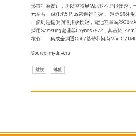
形設計顛覆），所以整體屏佔比並不是很優秀，一
元左右，跟紅米5 Plus來進行PK的。魅藍S6
一個則是提供側邊指紋按鍵，電池容量為2930m
採用Samsung處理器Exynos7872，其基於14nm
核心），集成全網通Cat.7基帶和擁有Mail G71
Source: mydrivers
魅族
魅藍