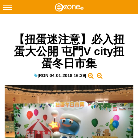
搜尋
【扭蛋迷注意】必入扭
Facebook
Instagram
蛋大公開 屯門V city扭
科技焦點
蛋冬日市集
網絡生活
遊戲動漫
|
RON
|
04-01-2018 16:39
|
教學評測
EduTech
IT Times
生成式AI與雲端應用
Enterprise Digital Transformation