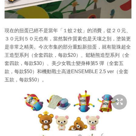
現在的扭蛋已經不是當年「１蚊２蚊」的消費，從２０元、
３０元到５０元也有，當然製作質素也是天壤之別，塗裝更
是非常之精美。今次市集的部分重點新扭蛋，就有龍珠超全
王造型系列（全套四款，每款$20）、鬆馳熊造型系列（全
套四款，每款$30）、美少女戰士變身棒第5 彈（全套五
款，每款$50）和機動戰士高達ENSEMBLE 2.5 ver（全套
五款，每款$50）。