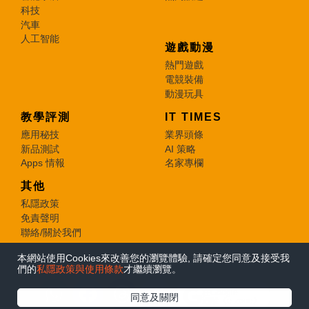
科技
汽車
人工智能
遊戲動漫
熱門遊戲
電競裝備
動漫玩具
教學評測
IT TIMES
應用秘技
業界頭條
新品測試
AI 策略
Apps 情報
名家專欄
其他
私隱政策
免責聲明
聯絡/關於我們
本網站使用Cookies來改善您的瀏覽體驗, 請確定您同意及接受我
© 2026 e-zone. All Rights Reserved.
們的
私隱政策與使用條款
才繼續瀏覽。
在Google
同意及關閉
追蹤《e-zone》