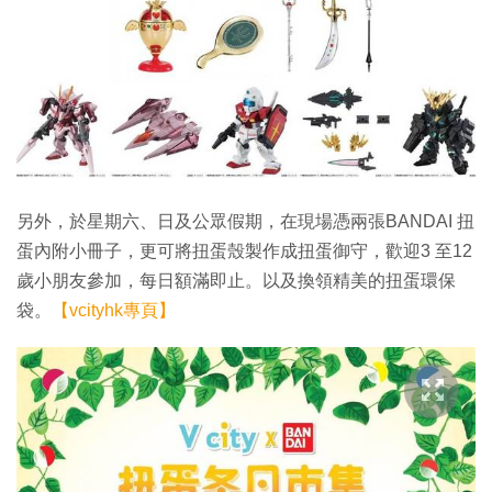
另外，於星期六、日及公眾假期，在現場憑兩張BANDAI 扭
蛋內附小冊子，更可將扭蛋殼製作成扭蛋御守，歡迎3 至12
歲小朋友參加，每日額滿即止。以及換領精美的扭蛋環保
袋。
【vcityhk專頁】