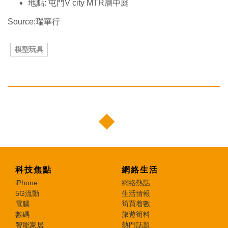
地點: 屯門V city MTR層中庭
Source:瑞華行
模型玩具
科技焦點
網絡生活
iPhone
網絡熱話
5G流動
生活情報
電腦
筍買着數
數碼
旅遊筍料
智能家居
熱門話題