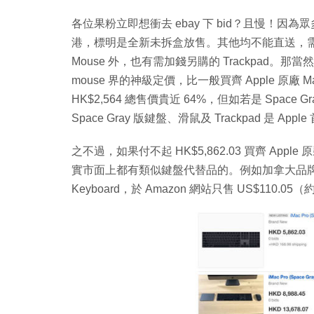
各位果粉立即想衝去 ebay 下 bid？且慢！因為眾
港，標明是全新未拆盒放售。其他均不能直送，需要經其
Mouse 外，也有需加錢另購的 Trackpad。那當然，H
mouse 界的神級定價，比一般買齊 Apple 原廠 Magic Ke
HK$2,564 總售價貴近 64%，但如若是 Spa
Space Gray 版鍵盤、滑鼠及 Trackpad 是 Ap
之不過，如果付不起 HK$5,862.03 買齊 Apple 
實市面上都有類似鍵盤代替品的。例如加拿大品牌 Matias 就
Keyboard，於 Amazon 網站只售 US$110.