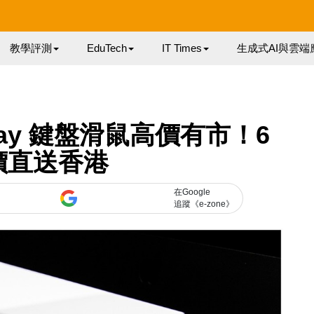
教學評測
EduTech
IT Times
生成式AI與雲端
e Gray 鍵盤滑鼠高價有市！6
價直送香港
在Google
追蹤《e-zone》