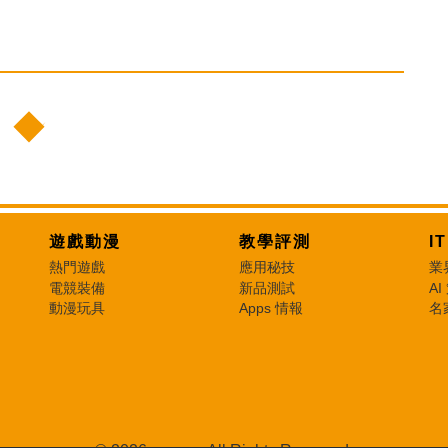
遊戲動漫
教學評測
I
熱門遊戲
應用秘技
業
電競裝備
新品測試
AI
動漫玩具
Apps 情報
名