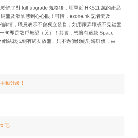
出，果粉除了對 full upgrade 規格後，埋單近 HK$11 萬的產品
 版鍵盤及滑鼠感到心心眼！可惜，ezone.hk 記者問及
 版鍵盤及滑鼠的詳情，職員表示不會獨立發售，如用家弄壞或不見鍵盤
，簡單一句即是散戶無望（哭）！其實，想擁有這款 Space
bay 網站就找到有網友放盤，只不過價錢絕對海鮮價，由
竟可手動升級！
o 吧