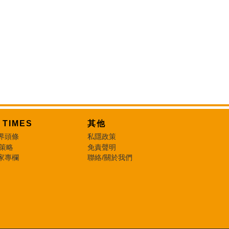
T TIMES
其他
界頭條
私隱政策
 策略
免責聲明
家專欄
聯絡/關於我們