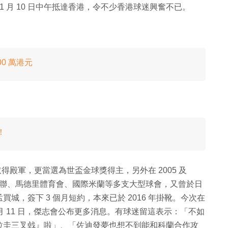
於 1 月 10 日中午抵達香港，令不少香港球迷興奮不已。
0 萬港元
！
隊取得殿軍，更當選為世盃金球獎得主，另外在 2005 及
過曼聯、馬德里體育會、國際米蘭等多支大型球會，又曾於日
，簽下 3 個月短約，本來已於 2016 年掛靴。今次在
 月 11 日，傑志會公布更多消息。有球迷留這表示：「不如
拉圭三叉㦸』啦」、「佐迪發夢也想不到能和科蘭合作攻