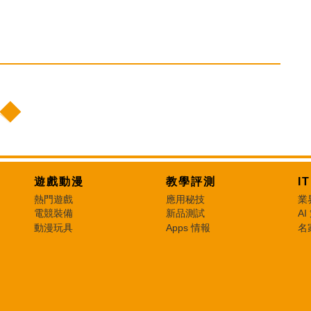
遊戲動漫
教學評測
I
熱門遊戲
應用秘技
業
電競裝備
新品測試
AI
動漫玩具
Apps 情報
名