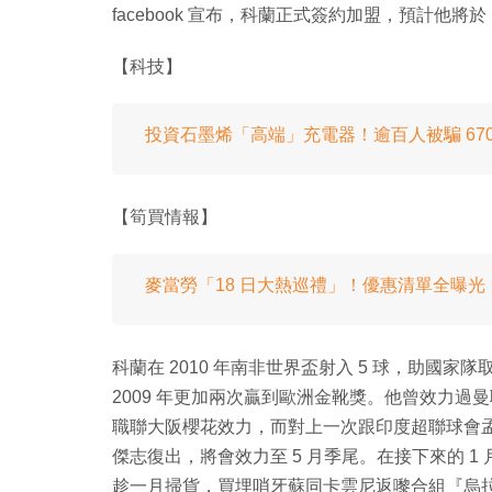
facebook 宣布，科蘭正式簽約加盟，預計他將
【科技】
投資石墨烯「高端」充電器！逾百人被騙 670
【筍買情報】
麥當勞「18 日大熱巡禮」！優惠清單全曝光
科蘭在 2010 年南非世界盃射入 5 球，助國家
2009 年更加兩次贏到歐洲金靴獎。他曾效力
職聯大阪櫻花效力，而對上一次跟印度超聯球會孟買城
傑志復出，將會效力至 5 月季尾。在接下來的 1
趁一月掃貨，買埋哨牙蘇同卡雲尼返嚟合組『烏