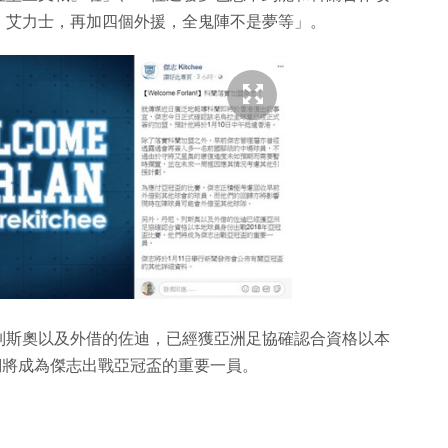
、艾力士，再加四個外援，全鬼陣不是夢等」。
列斯奧以及外借的佐迪，已經獲亞洲足協確認合資格以本
他們將成為傑志出戰亞冠盃的重要一員。