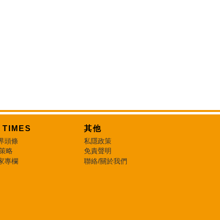
T TIMES
其他
界頭條
私隱政策
 策略
免責聲明
家專欄
聯絡/關於我們