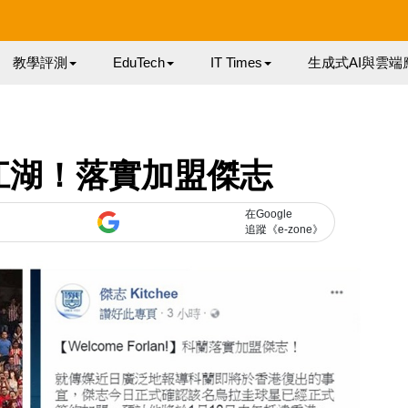
教學評測
EduTech
IT Times
生成式AI與雲端
江湖！落實加盟傑志
在Google
追蹤《e-zone》