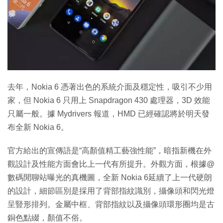
特集
去年，Nokia 6 憑著出色的系統介面及穩定性，吸引不少用
家，但 Nokia 6 只用上 Snapdragon 430 處理器，3D 效能
只屬一般。據 Mydrivers 報道，HMD 已經確認將於明天發
布全新 Nokia 6。
官方給出的宣傳語是“高顏值精工藝強性能”，暗指新機在外
觀設計及性能方面會比上一代有所提升。外觀方面，根據@
數碼閒聊站曝光的真機圖，全新 Nokia 6延續了上一代硬朗
的設計，細節區別是採用了背部指紋識別，攝像頭和閃光燈
呈豎形排列。金屬中框、背部指紋以及攝像頭環形圈均是古
銅色點綴，顏值不俗。