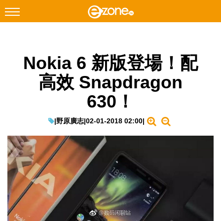
搜尋
Nokia 6 新版登場！配
Facebook
Instagram
高效 Snapdragon
科技焦點
630！
網絡生活
遊戲動漫
|
野原廣志
|
02-01-2018 02:00
|
教學評測
EduTech
IT Times
生成式AI與雲端應用
Enterprise Digital Transformation