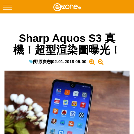
搜尋
Sharp Aquos S3 真
Facebook
Instagram
機！超型渲染圖曝光！
科技焦點
網絡生活
|
野原廣志
|
02-01-2018 09:00
|
遊戲動漫
教學評測
EduTech
IT Times
生成式AI與雲端應用
Enterprise Digital Transformation