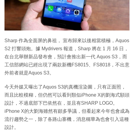
特集
Sharp 作為全面屏的鼻祖， 宣布歸來以後相當積極，Aquos
S2 打響頭炮。據 Mydrivers 報道，Sharp 將在 1 月 16 日，
在台北舉辦新品發布會，預計會推出新一代 Aquos S3，而
工信部網站已經出現了兩款新機FS8015、FS8018，不出意
外前者就是Aquos S3。
今天外媒又曝出了Aquos S3的真機渲染圖，只有正面照，
而且比較模糊，但仍然可以看到類似iPhone X的劉海式額頭
設計，不過底部下巴依然在，並且有SHARP LOGO。
iPhone X的大劉海雖然有頗多爭議，但看起來今年也會成為
流行趨勢之一，除了各路山寨機，消息稱華為也會引入這種
設計。