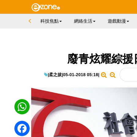
科技焦點
網絡生活
遊戲動漫
廢青炫耀綜援
|
柔之拔
|
05-01-2018 05:18
|
WhatsApp