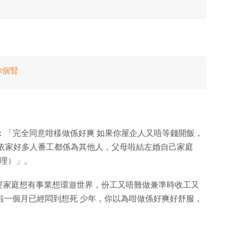
你個腎
言：「完全同意咁樣做係好爽 如果你屋企人又唔等錢開飯，
實依家好多人番工都係為其他人，父母啦結左婚自己家庭
處理）」。
要家庭想有事業想環遊世界，份工又唔難做兼準時收工又
玩啦一個月已經悶到想死 少年，你以為咁做係好爽好舒服，