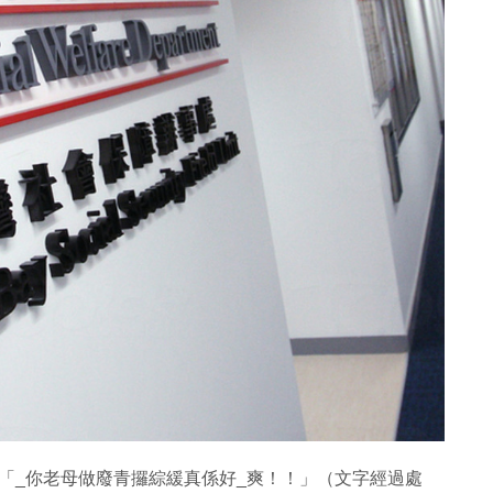
題為「_你老母做廢青攞綜緩真係好_爽！！」（文字經過處