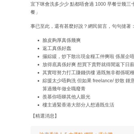
宜下咪會洗多少少 點都唔會過 1000 早餐廿幾三
餐」
事已至此，還有甚麼好說？網民留言，句句撻著
臉皮夠厚真係幾爽
返工真係好蠢
攞綜緩，炒下散出現金糧工仲爽啦 係屋企唔
放得底真係好爽 想買下貴野就得閒返下日薪
其實咁努力打工賺錢供樓 過既無非都係呢種
綜援太少唔夠洗 但如果 freelance/ 
算過幾年做全職廢青
羨慕你唔睇其他人眼光
樓主過緊香港大部分人想過既生活
【精選消息】