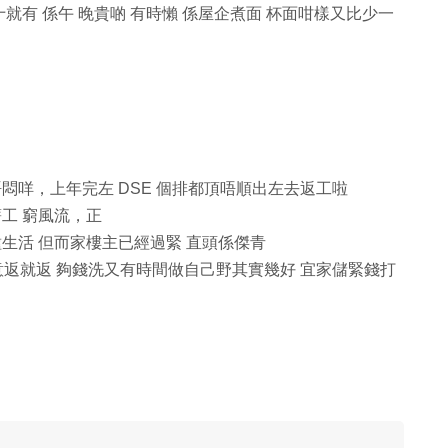
十就有 係午 晚貴啲 有時懶 係屋企煮面 杯面咁樣又比少一
：
悶咩，上年完左 DSE 個排都頂唔順出左去返工啦
工 窮風流，正
生活 但而家樓主已經過緊 直頭係傑青
炒散 鍾意返就返 夠錢洗又有時間做自己野其實幾好 宜家儲緊錢打