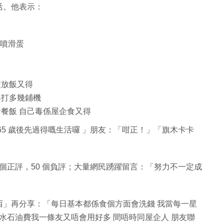
活。他表示：
噴噴滑蛋
鐘放飯又得
再打多幾鋪機
食餐飯 自己毒係屋企食又得
5 歲後先過得嘅生活囉 」朋友：「咁正！」「旗木卡卡
）個正評，50 個負評；大量網民踴躍留言：「努力不一定成
西」再分享：「每日基本都係食個方面會洗錢 我當每一星
水石油費我一條友又唔會用好多 間唔時同屋企人 朋友聯