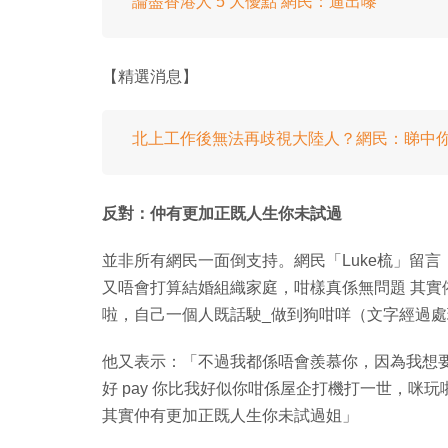
論盡香港人 5 大優點 網民：逼出嚟
【精選消息】
北上工作後無法再歧視大陸人？網民：睇中
反對：仲有更加正既人生你未試過
並非所有網民一面倒支持。網民「Luke梳」留
又唔會打算結婚組織家庭，咁樣真係無問題 其
啦，自己一個人既話駛_做到狗咁咩（文字經過
他又表示：「不過我都係唔會羨慕你，因為我想
好 pay 你比我好似你咁係屋企打機打一世，咪
其實仲有更加正既人生你未試過姐」