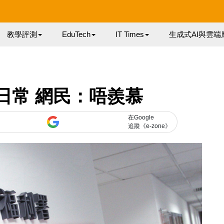
教學評測
EduTech
IT Times
生成式AI與雲端
日常 網民：唔羨慕
在Google
追蹤《e-zone》