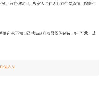
綜援、有冇俾家用、與家人同住因此冇住屋負擔；綜援生
係做狗 殊不知自己就係政府養緊既傻豬豬，好_可悲，成
0 個方法