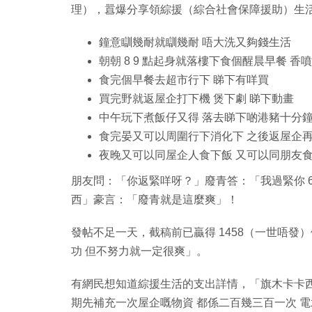
理），囂爆分享領綜援（綜合社會保障援助）生
鐘意瞓幾耐就瞓幾耐 唔大洗又夠錢生活
朝朝 8 9 點起身就落樓下食個醒晨早餐 香
食完個早餐去超市行下 睇下有咩買
買完野就返屋企打下機 煲下劇 睇下動畫
中午玩下煮飯仔又得 落去睇下啲港豬十分
食完晏又可以周圍行下消化下 之後返屋企
夜晚又可以同屋企人食下飯 又可以同朋友
朋友問：「你返緊咩呀？」廢青答：「我過緊你 6
西」豪言：「廢青就是這麼爽」！
發帖不足一天，截稿前已贏得 1458（一世唔發
功 但不努力就一定很爽」。
有網民想知道綜援生活的支出詳情，「旗木卡卡
期先補充一次屋企嘅物資 都係二百幾三百一次 電