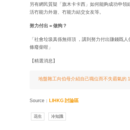
另有網民質疑「旗木卡卡西」如何能夠成功申領
活冇能力外遊、冇能力結交女友等。
努力付出 = 做狗？
「社會垃圾真係無得頂 ，講到努力付出賺錢既人
條廢柴咁」
【精選消息】
地盤雜工向伯母介紹自己職位而不失霸氣的 1
Source：
LIHKG 討論區
花生
冷知識