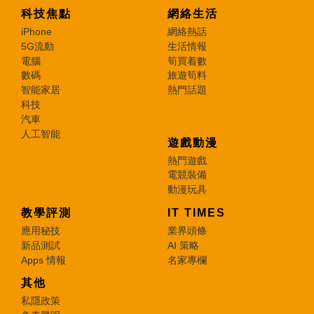
科技焦點
網絡生活
iPhone
網絡熱話
5G流動
生活情報
電腦
筍買着數
數碼
旅遊筍料
智能家居
熱門話題
科技
汽車
人工智能
遊戲動漫
熱門遊戲
電競裝備
動漫玩具
教學評測
IT TIMES
應用秘技
業界頭條
新品測試
AI 策略
Apps 情報
名家專欄
其他
私隱政策