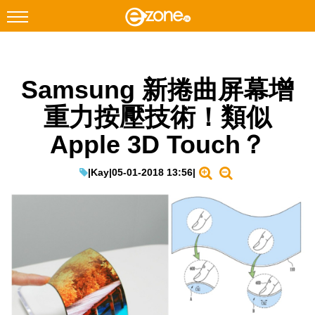
搜尋
Samsung 新捲曲屏幕增
Facebook
Instagram
重力按壓技術！類似
科技焦點
Apple 3D Touch？
網絡生活
遊戲動漫
|
Kay
|
05-01-2018 13:56
|
教學評測
EduTech
IT Times
生成式AI與雲端應用
Enterprise Digital Transformation