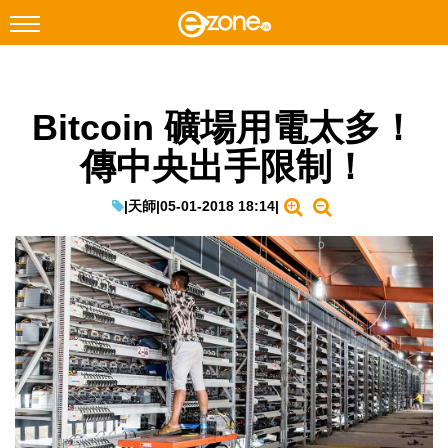
搜尋
Bitcoin 礦場用電太多！
Facebook
Instagram
傳中央出手限制！
科技焦點
網絡生活
|
天師
|
05-01-2018 18:14
|
遊戲動漫
教學評測
EduTech
IT Times
生成式AI與雲端應用
Enterprise Digital Transformation