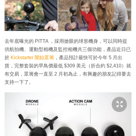
特集
去年底曝光的 PITTA ，採用搶眼的球形機身，可以同時提
供航拍機、運動型相機及監控相機共三個功能，產品近日已
於
Kickstarter 開始眾籌
，產品預計最快可於今年 5 月出
貨，完整套裝的早鳥價最低 $309 美元（折合約 $2,410）就
有交易，眾籌會一直至 2 月初為止，有興趣的朋友記得要去
支持一下了。