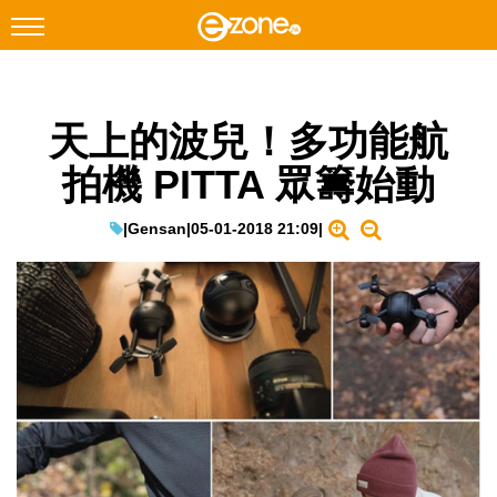
搜尋
天上的波兒！多功能航
Facebook
Instagram
拍機 PITTA 眾籌始動
科技焦點
網絡生活
|
Gensan
|
05-01-2018 21:09
|
遊戲動漫
教學評測
EduTech
IT Times
生成式AI與雲端應用
Enterprise Digital Transformation