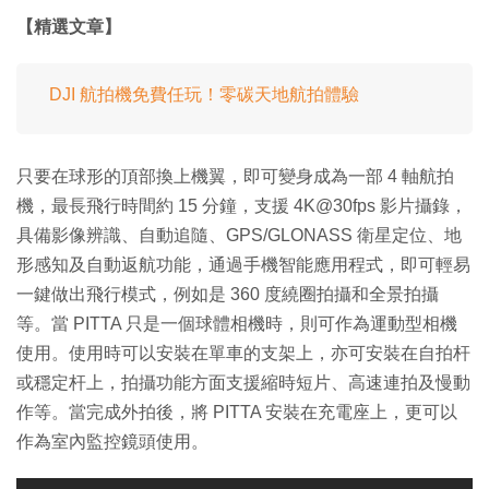
【精選文章】
DJI 航拍機免費任玩！零碳天地航拍體驗
只要在球形的頂部換上機翼，即可變身成為一部 4 軸航拍
機，最長飛行時間約 15 分鐘，支援 4K@30fps 影片攝錄，
具備影像辨識、自動追隨、GPS/GLONASS 衛星定位、地
形感知及自動返航功能，通過手機智能應用程式，即可輕易
一鍵做出飛行模式，例如是 360 度繞圈拍攝和全景拍攝
等。當 PITTA 只是一個球體相機時，則可作為運動型相機
使用。使用時可以安裝在單車的支架上，亦可安裝在自拍杆
或穩定杆上，拍攝功能方面支援縮時短片、高速連拍及慢動
作等。當完成外拍後，將 PITTA 安裝在充電座上，更可以
作為室內監控鏡頭使用。