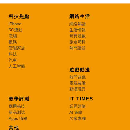
科技焦點
網絡生活
iPhone
網絡熱話
5G流動
生活情報
電腦
筍買着數
數碼
旅遊筍料
智能家居
熱門話題
科技
汽車
人工智能
遊戲動漫
熱門遊戲
電競裝備
動漫玩具
教學評測
IT TIMES
應用秘技
業界頭條
新品測試
AI 策略
Apps 情報
名家專欄
其他