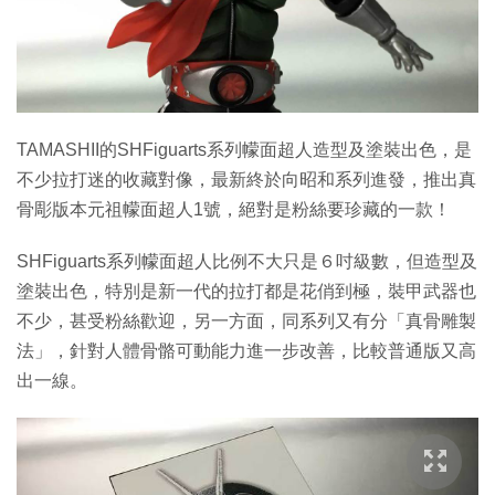
特集
TAMASHII的SHFiguarts系列幪面超人造型及塗裝出色，是
不少拉打迷的收藏對像，最新終於向昭和系列進發，推出真
骨彫版本元祖幪面超人1號，絕對是粉絲要珍藏的一款！
SHFiguarts系列幪面超人比例不大只是６吋級數，但造型及
塗裝出色，特別是新一代的拉打都是花俏到極，裝甲武器也
不少，甚受粉絲歡迎，另一方面，同系列又有分「真骨雕製
法」，針對人體骨骼可動能力進一步改善，比較普通版又高
出一線。