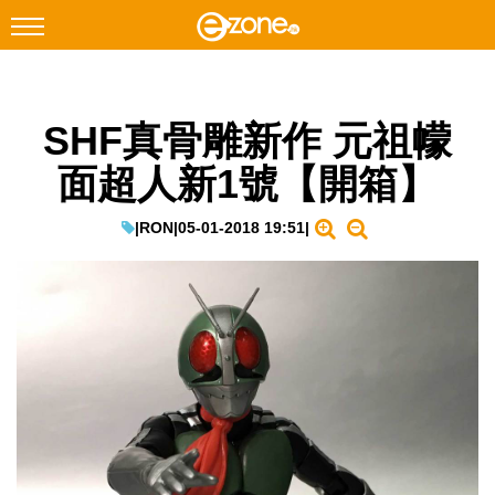
搜尋
SHF真骨雕新作 元祖幪
Facebook
Instagram
面超人新1號【開箱】
科技焦點
網絡生活
|
RON
|
05-01-2018 19:51
|
遊戲動漫
教學評測
EduTech
IT Times
生成式AI與雲端應用
Enterprise Digital Transformation