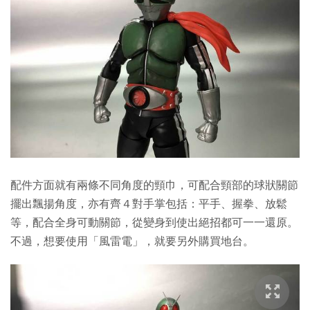
配件方面就有兩條不同角度的頸巾，可配合頸部的球狀關節
擺出飄揚角度，亦有齊４對手掌包括：平手、握拳、放鬆
等，配合全身可動關節，從變身到使出絕招都可一一還原。
不過，想要使用「風雷電」，就要另外購買地台。