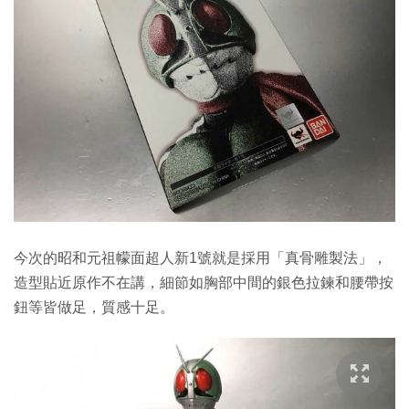
今次的昭和元祖幪面超人新1號就是採用「真骨雕製法」，
造型貼近原作不在講，細節如胸部中間的銀色拉鍊和腰帶按
鈕等皆做足，質感十足。