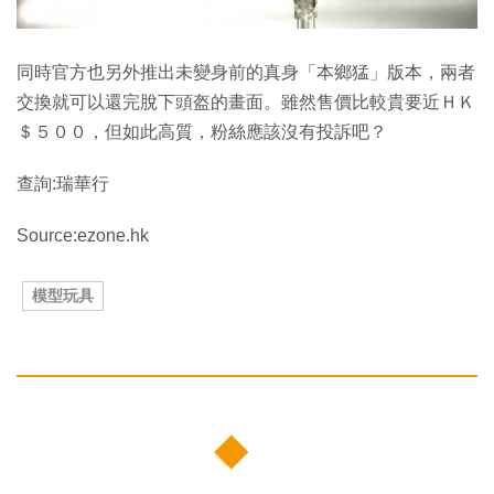
同時官方也另外推出未變身前的真身「本鄉猛」版本，兩者
交換就可以還完脫下頭盔的畫面。雖然售價比較貴要近ＨＫ
＄５００，但如此高質，粉絲應該沒有投訴吧？
查詢:瑞華行
Source:ezone.hk
模型玩具