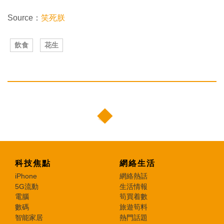
Source：
笑死朕
飲食
花生
科技焦點
網絡生活
iPhone
網絡熱話
5G流動
生活情報
電腦
筍買着數
數碼
旅遊筍料
智能家居
熱門話題