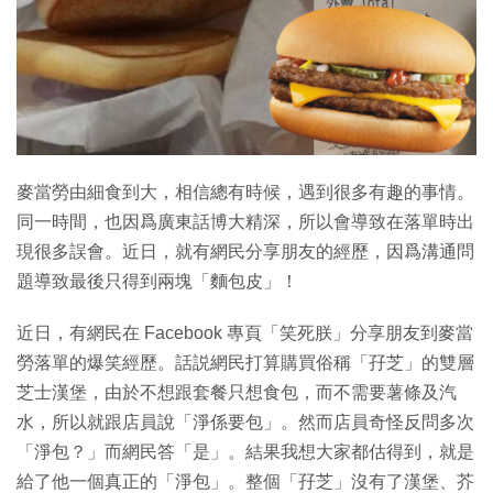
特集
麥當勞由細食到大，相信總有時候，遇到很多有趣的事情。
同一時間，也因爲廣東話博大精深，所以會導致在落單時出
現很多誤會。近日，就有網民分享朋友的經歷，因爲溝通問
題導致最後只得到兩塊「麵包皮」！
近日，有網民在 Facebook 專頁「笑死朕」分享朋友到麥當
勞落單的爆笑經歷。話説網民打算購買俗稱「孖芝」的雙層
芝士漢堡，由於不想跟套餐只想食包，而不需要薯條及汽
水，所以就跟店員說「淨係要包」。然而店員奇怪反問多次
「淨包？」而網民答「是」。結果我想大家都估得到，就是
給了他一個真正的「淨包」。整個「孖芝」沒有了漢堡、芥