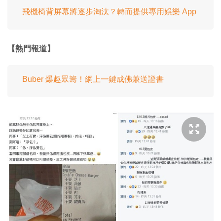
飛機椅背屏幕將逐步淘汰？轉而提供專用娛樂 App
【熱門報道】
Buber 爆趣眾籌！網上一鍵成佛兼送證書