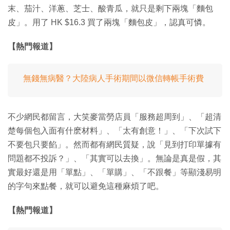
末、茄汁、洋蔥、芝士、酸青瓜，就只是剩下兩塊「麵包
皮」。用了 HK $16.3 買了兩塊「麵包皮」，認真可憐。
【熱門報道】
無錢無病醫？大陸病人手術期間以微信轉帳手術費
不少網民都留言，大笑麥當勞店員「服務超周到」、「超清
楚每個包入面有什麽材料」、「太有創意！」、「下次試下
不要包只要餡」。然而都有網民質疑，說「見到打印單據有
問題都不投訴？」、「其實可以去換」。無論是真是假，其
實最好還是用「單點」、「單購」、「不跟餐」等顯淺易明
的字句來點餐，就可以避免這種麻煩了吧。
【熱門報道】