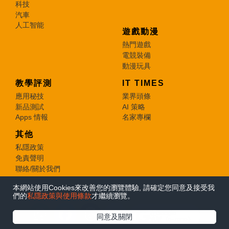
科技
汽車
人工智能
遊戲動漫
熱門遊戲
電競裝備
動漫玩具
教學評測
IT TIMES
應用秘技
業界頭條
新品測試
AI 策略
Apps 情報
名家專欄
其他
私隱政策
免責聲明
聯絡/關於我們
本網站使用Cookies來改善您的瀏覽體驗, 請確定您同意及接受我
© 2026 e-zone. All Rights Reserved.
們的
私隱政策與使用條款
才繼續瀏覽。
在Google
同意及關閉
追蹤《e-zone》