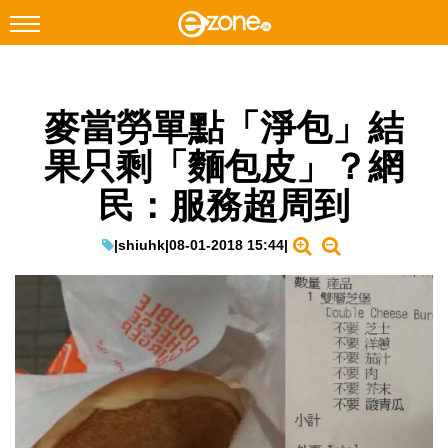
搜尋
麥當勞單點「淨包」結
Facebook
Instagram
果只剩「麵包皮」？網
科技焦點
民：服務超周到
網絡生活
遊戲動漫
|
shiuhk
|
08-01-2018 15:44
|
教學評測
EduTech
IT Times
生成式AI與雲端應用
Enterprise Digital Transformation