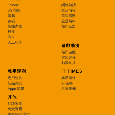
iPhone
網絡熱話
5G流動
生活情報
電腦
筍買着數
數碼
旅遊筍料
智能家居
熱門話題
科技
汽車
人工智能
遊戲動漫
熱門遊戲
電競裝備
動漫玩具
教學評測
IT TIMES
應用秘技
業界頭條
新品測試
AI 策略
Apps 情報
名家專欄
其他
私隱政策
免責聲明
聯絡/關於我們