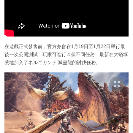
在遊戲正式發售前，官方亦會在1月19日至1月22日舉行最
後一次公開測試，玩家可進行４個不同任務，最新在大蟻塚
荒地加入了ネルギガンテ 滅盡龍的討伐任務。