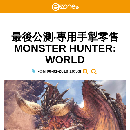
搜尋
最後公測‧專用手掣零售
Facebook
Instagram
MONSTER HUNTER:
科技焦點
WORLD
網絡生活
遊戲動漫
|
RON
|
08-01-2018 16:53
|
教學評測
EduTech
IT Times
生成式AI與雲端應用
Enterprise Digital Transformation