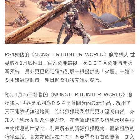
特集
PS4獨佔的《MONSTER HUNTER: WORLD》魔物獵人 世
界將在1月底推出，官方公開最後一次ＢＥＴＡ公測時間及
新預告，另外更已確定隨特別版主機提供的「火龍」主題Ｄ
Ｓ４無線控制器，即日起會有獨立預訂發售。
預定1月26日發售的《MONSTER HUNTER: WORLD》魔
物獵人 世界是系列為ＰＳ４平台開發的最新作品，改用了
真正開放式無縫地圖，進出狩獵場及戰鬥更加流暢自然，亦
加入了地形互動及生態系統，在全新建構的多樣地形與各種
生物棲息的世界裡，利用所有的資源狩獵魔物，體驗極致的
狩獵生活。官方亦確定在２０１８春季會有首個更新，加入