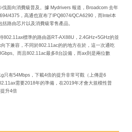
加快步伐面向消費級普及。據 Mydrivers 報道，Broadcom 去年
94/4375，高通也宣布了IPQ8074/QCA6290，而Intel本
持，包括路由芯片以及消費級零售產品。
2.11ax標準的路由器RT-AX88U，2.4GHz+5GHz的並
1ax向下兼容，不同於802.11ac的的地方在於，這一次通吃
8Gbps。而且802.11ac最多8台設備，而ax則是兩位數
2.11g只有54Mbps，下載4倍的提升非常可觀（上傳是6
02.11ax需要2018年的準備，在2019年才會大規模性普
速度提升4倍