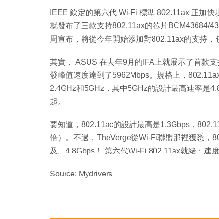
IEEE 欽定的第六代 Wi-Fi 標準 802.11ax 正
就發布了三款支持802.11ax的芯片BCM43684/436
周宣布，將從今年開始添加對802.11ax的支
其實， ASUS 在去年9月的IFA上就展示了首款支持80
發峰值速度達到了5962Mbps。規格上，802.1
2.4GHz和5GHz，其中5GHz的設計最高速率是4.
起。
要知道，802.11ac的設計最高是1.3Gbps，80
倍）。不過，TheVerge從Wi-Fi聯盟那裡獲悉，8
及。4.8Gbps！ 第六代Wi-Fi 802.11ax就緒：
Source: Mydrivers