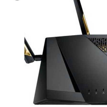
Copy
Link