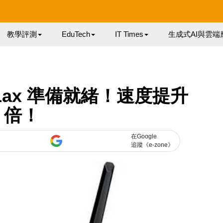
教學評測
EduTech
IT Times
生成式AI與雲端
2.11ax 準備就緒！速度提升
4 倍！
在Google
追蹤《e-zone》