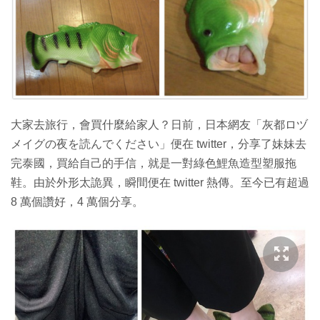
大家去旅行，會買什麼給家人？日前，日本網友「灰都ロヅ
メイグの夜を読んでください」便在 twitter，分享了妹妹去
完泰國，買給自己的手信，就是一對綠色鯉魚造型塑服拖
鞋。由於外形太詭異，瞬間便在 twitter 熱傳。至今已有超過
8 萬個讚好，4 萬個分享。