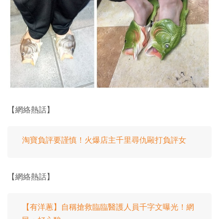
【網絡熱話】
淘寶負評要謹慎！火爆店主千里尋仇毆打負評女
【網絡熱話】
【有洋蔥】自稱搶救臨臨醫護人員千字文曝光！網