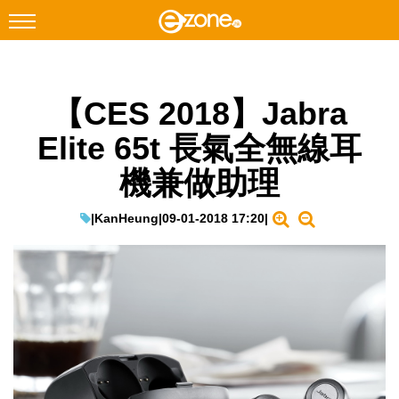
搜尋
【CES 2018】Jabra
Facebook
Instagram
Elite 65t 長氣全無線耳
科技焦點
機兼做助理
網絡生活
遊戲動漫
|
KanHeung
|
09-01-2018 17:20
|
教學評測
EduTech
IT Times
生成式AI與雲端應用
Enterprise Digital Transformation