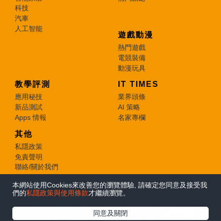
科技
汽車
人工智能
遊戲動漫
熱門遊戲
電競裝備
動漫玩具
教學評測
IT TIMES
應用秘技
業界頭條
新品測試
AI 策略
Apps 情報
名家專欄
其他
私隱政策
免責聲明
聯絡/關於我們
本網站使用Cookies來改善您的瀏覽體驗, 請確定您同意及接受我
© 2026 e-zone. All Rights Reserved.
們的
私隱政策與使用條款
才繼續瀏覽。
在Google
同意及關閉
追蹤《e-zone》