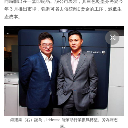
同時輸出在一套印刷品。該公司表示，其白色乾墨亦將於今
年 3 月推出市場，強調可省去傳統離燙金的工序，減低生
產成本。
鍾建業（右）認為，Iridesse 能幫助行業數碼轉型。旁為羅志
康。