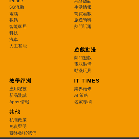
iPhone
網絡熱話
5G流動
生活情報
電腦
筍買着數
數碼
旅遊筍料
智能家居
熱門話題
科技
汽車
人工智能
遊戲動漫
熱門遊戲
電競裝備
動漫玩具
教學評測
IT TIMES
應用秘技
業界頭條
新品測試
AI 策略
Apps 情報
名家專欄
其他
私隱政策
免責聲明
聯絡/關於我們