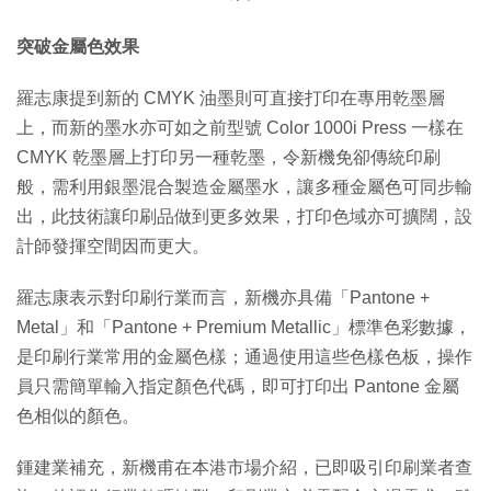
突破金屬色效果
羅志康提到新的 CMYK 油墨則可直接打印在專用乾墨層
上，而新的墨水亦可如之前型號 Color 1000i Press 一樣在
CMYK 乾墨層上打印另一種乾墨，令新機免卻傳統印刷
般，需利用銀墨混合製造金屬墨水，讓多種金屬色可同步輸
出，此技術讓印刷品做到更多效果，打印色域亦可擴闊，設
計師發揮空間因而更大。
羅志康表示對印刷行業而言，新機亦具備「Pantone +
Metal」和「Pantone + Premium Metallic」標準色彩數據，
是印刷行業常用的金屬色樣；通過使用這些色樣色板，操作
員只需簡單輸入指定顏色代碼，即可打印出 Pantone 金屬
色相似的顏色。
鍾建業補充，新機甫在本港市場介紹，已即吸引印刷業者查