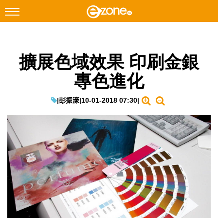
搜尋
擴展色域效果 印刷金銀
Facebook
Instagram
專色進化
科技焦點
網絡生活
|
彭振濠
|
10-01-2018 07:30
|
遊戲動漫
教學評測
EduTech
IT Times
生成式AI與雲端應用
Enterprise Digital Transformation