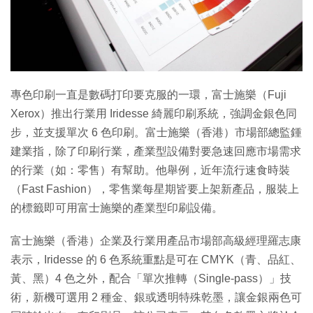
特集
專色印刷一直是數碼打印要克服的一環，富士施樂（Fuji
Xerox）推出行業用 Iridesse 綺麗印刷系統，強調金銀色同
步，並支援單次 6 色印刷。富士施樂（香港）市場部總監鍾
建業指，除了印刷行業，產業型設備對要急速回應市場需求
的行業（如：零售）有幫助。他舉例，近年流行速食時裝
（Fast Fashion），零售業每星期皆要上架新產品，服裝上
的標籤即可用富士施樂的產業型印刷設備。
富士施樂（香港）企業及行業用產品市場部高級經理羅志康
表示，Iridesse 的 6 色系統重點是可在 CMYK（青、品紅、
黃、黑）4 色之外，配合「單次推轉（Single-pass）」技
術，新機可選用 2 種金、銀或透明特殊乾墨，讓金銀兩色可