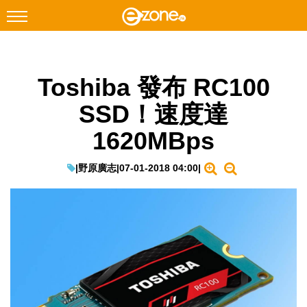
搜尋
Toshiba 發布 RC100
Facebook
Instagram
SSD！速度達
科技焦點
1620MBps
網絡生活
遊戲動漫
|
野原廣志
|
07-01-2018 04:00
|
教學評測
EduTech
IT Times
生成式AI與雲端應用
Enterprise Digital Transformation