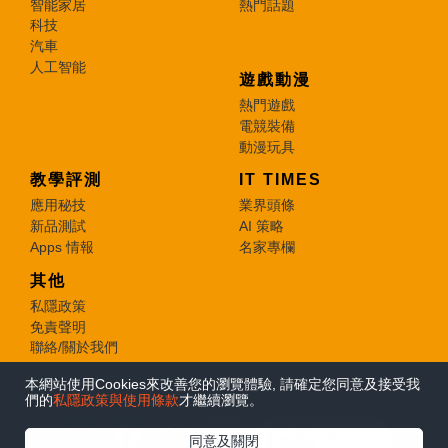
智能家居
熱門話題
科技
汽車
人工智能
遊戲動漫
熱門遊戲
電競裝備
動漫玩具
教學評測
IT TIMES
應用秘技
業界頭條
新品測試
AI 策略
Apps 情報
名家專欄
其他
私隱政策
免責聲明
聯絡/關於我們
本網站使用Cookies來改善您的瀏覽體驗, 請確定您同意及接受我
© 2026 e-zone. All Rights Reserved.
們的
私隱政策與使用條款
才繼續瀏覽。
在Google
同意及關閉
追蹤《e-zone》