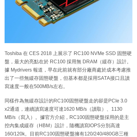
特集
Toshiba 在 CES 2018 上展示了 RC100 NVMe SSD 固態硬
盤，最大的亮點在​​於 RC100 採用無 DRAM（緩存）設計。
據 Mydrivers 報道，早在此前就有部分廠商處於成本考慮推
出了一些無緩存固態硬盤，但基本都是採用SATA接口且讀
寫速度一般在500MB/s左右。
同樣作為無緩存設計的RC100固態硬盤走的卻是PCIe 3.0
x2通道，連續讀寫速度可達1620 MB/s（讀取）、1130
MB/s（寫入）。據官方介紹，RC100固態硬盤採用的是主
控內集成緩存（HBM）設計，隨機讀寫IOPS分別高達
160/120k。目前RC100固態硬盤擁有120/240/480GB三種