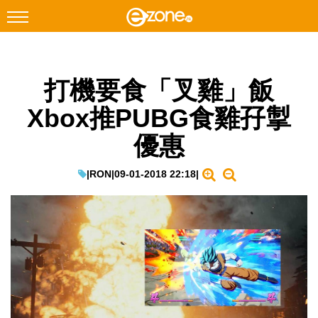
搜尋
打機要食「叉雞」飯
Facebook
Instagram
Xbox推PUBG食雞孖掣
科技焦點
優惠
網絡生活
遊戲動漫
|
RON
|
09-01-2018 22:18
|
教學評測
EduTech
IT Times
生成式AI與雲端應用
Enterprise Digital Transformation