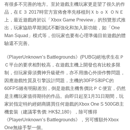
有很多不完善的地方。至於遊戲主機玩家更是望了很久的作
品，在Ｅ３ 2017時官方宣佈會率先移植到ＸｂｏＸ ＯＮＥ
上，最近遊戲終於以「Xbox Game Preview」的預覽形式推
出，玩家協助早期測試不斷強化和加入新功能，如「One
Man Squad」模式等，但玩家也要有心理準備目前遊戲的體
驗還不完善。
《PlayerUnknown’s Battlegrounds》(PUBG)絕地求生在Ｐ
Ｃ平台的要求相對較高，在遊戲主機上開發也有比較多限
制，但玩家毋須費神升級硬件，亦不用擔心外掛作弊問題，
因應遊戲性質及引擎設計問題，主機的30FPS和PC的
60FPS雖有明顯差別，倒是遊戲主機售價比ＰＣ便宜，仍然
是主機玩家值得期待的作品。由即日起至1月31日期間，玩
家於指定特約經銷商購買任何遊戲的Xbox One S 500GB主
機套裝（建議零售價: HK$2,180），除可獲得
《PlayerUnknown’s Battlegrounds》，另可獲額外Xbox
One無線手掣一個。