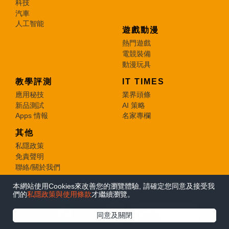
科技
汽車
人工智能
遊戲動漫
熱門遊戲
電競裝備
動漫玩具
教學評測
IT TIMES
應用秘技
業界頭條
新品測試
AI 策略
Apps 情報
名家專欄
其他
私隱政策
免責聲明
聯絡/關於我們
本網站使用Cookies來改善您的瀏覽體驗, 請確定您同意及接受我
© 2026 e-zone. All Rights Reserved.
們的
私隱政策與使用條款
才繼續瀏覽。
在Google
同意及關閉
追蹤《e-zone》