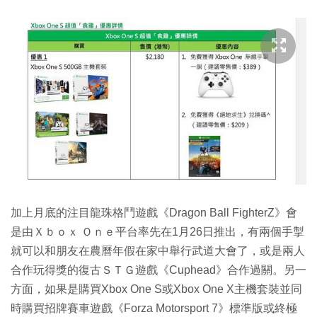
加上月底的注目龍珠格鬥遊戲《Dragon Ball FighterZ》會
是由Ｘｂｏｘ Ｏｎｅ平台率先在1月26日推出，有兩個手掣
就可以和朋友在農曆年假在家中舉行武道大會了，或是兩人
合作玩得獎的復古ＳＴＧ遊戲《Cuphead》合作過關。另一
方面，如果是購買Xbox One S或Xbox One X主機套裝並同
時購買招牌賽車遊戲《Forza Motorsport 7》標準版或終極