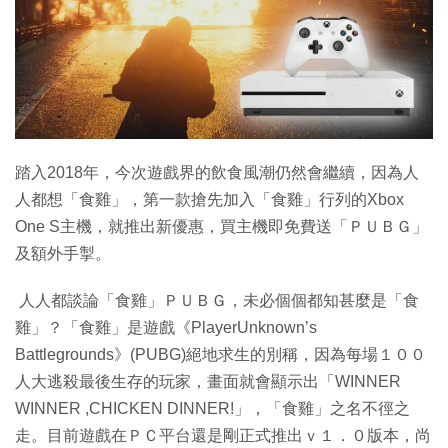
特集
踏入2018年，今次遊戲界的飲食風潮仍然會繼續，因為人
人都想「食雞」，第一款搶先加入「食雞」行列的Xbox
One S主機，就推出新優惠，買主機即免費送「ＰＵＢＧ」
及額外手掣。
人人都談論「食雞」ＰＵＢＧ，未必個個都知甚麼是「食
雞」？「食雞」是遊戲《PlayerUnknown’s
Battlegrounds》(PUBG)絕地求生的別稱，因為每場１００
人大逃殺最後生存的玩家，畫面就會顯示出「WINNER
WINNER ,CHICKEN DINNER!」，「食雞」之名不徑之
走。目前遊戲在ＰＣ平台還是剛正式推出ｖ１．０版本，尚