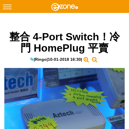
搜尋
整合 4-Port Switch！冷
Facebook
Instagram
門 HomePlug 平賣
科技焦點
網絡生活
|
Ringo
|
10-01-2018 16:30
|
遊戲動漫
教學評測
EduTech
IT Times
生成式AI與雲端應用
Enterprise Digital Transformation