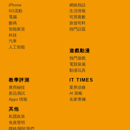
iPhone
網絡熱話
5G流動
生活情報
電腦
筍買着數
數碼
旅遊筍料
智能家居
熱門話題
科技
汽車
人工智能
遊戲動漫
熱門遊戲
電競裝備
動漫玩具
教學評測
IT TIMES
應用秘技
業界頭條
新品測試
AI 策略
Apps 情報
名家專欄
其他
私隱政策
免責聲明
聯絡/關於我們