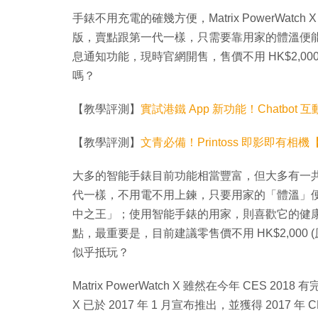
手錶不用充電的確幾方便，Matrix PowerWatch X 現
版，賣點跟第一代一樣，只需要靠用家的體溫便能為手錶提
息通知功能，現時官網開售，售價不用 HK$2,
嗎？
【教學評測】
實試港鐵 App 新功能！Chatbo
【教學評測】
文青必備！Printoss 即影即有相
大多的智能手錶目前功能相當豐富，但大多有一共通「缺點
代一樣，不用電不用上鍊，只要用家的「體溫」
中之王」；使用智能手錶的用家，則喜歡它的健康監察功能
點，最重要是，目前建議零售價不用 HK$2,000 (原價
似乎抵玩？
Matrix PowerWatch X 雖然在今年 CES 20
X 已於 2017 年 1 月宣布推出，並獲得 2017 年 CES