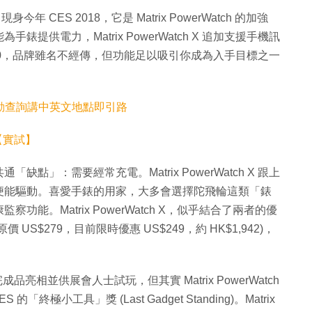
身今年 CES 2018，它是 Matrix PowerWatch 的加強
供電力，Matrix PowerWatch X 追加支援手機訊
000，品牌雖名不經傳，但功能足以吸引你成為入手目標之一
t 互動查詢講中英文地點即引路
機【實試】
」：需要經常充電。Matrix PowerWatch X 跟上
便能驅動。喜愛手錶的用家，大多會選擇陀飛輪這類「錶
。Matrix PowerWatch X，似乎結合了兩者的優
 US$279，目前限時優惠 US$249，約 HK$1,942)，
18 有完成品亮相並供展會人士試玩，但其實 Matrix PowerWatch
 的「終極小工具」獎 (Last Gadget Standing)。Matrix