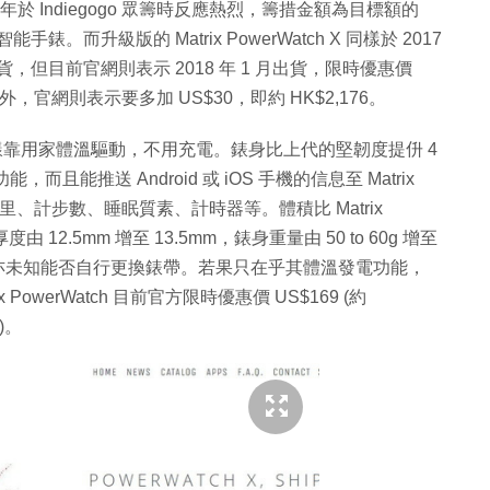
 於 2016 年於 Indiegogo 眾籌時反應熱烈，籌措金額為目標額的
而升級版的 Matrix PowerWatch X 同樣於 2017
出貨，但目前官網則表示 2018 年 1 月出貨，限時優惠價
國境外，官網則表示要多加 US$30，即約 HK$2,176。
werWatch 一樣靠用家體溫驅動，不用充電。錶身比上代的堅韌度提㐼 4
且能推送 Android 或 iOS 手機的信息至 Matrix
路里、計步數、睡眠質素、計時器等。體積比 Matrix
度由 12.5mm 增至 13.5mm，錶身重量由 50 to 60g 增至
用，亦未知能否自行更換錶帶。若果只在乎其體溫發電功能，
owerWatch 目前官方限時優惠價 US$169 (約
)。