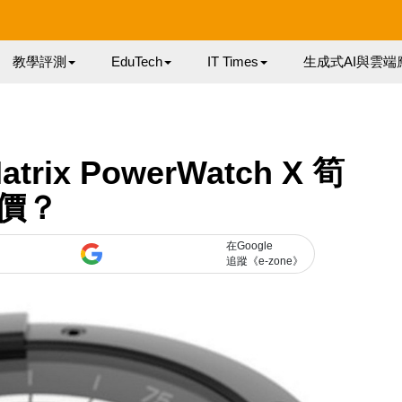
教學評測
EduTech
IT Times
生成式AI與雲端
ix PowerWatch X 筍
價？
在Google
追蹤《e-zone》