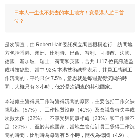
日本人一生也不想去的本土地方！竟是港人遊日首
位？
是次調查，由 Robert Half 委託獨立調查機構進行，訪問地
方包括香港、澳洲、比利時、巴西、智利、阿聯酋、法國、
德國、新加坡、瑞士、荷蘭和英國，合共 1117 位資訊總監
或科技總監。當中 92% 本港技術總監表示，其員工感到工
作沉悶的，平均只佔 7.5%，意思就是每週覺得沉悶的時
間，大概只有 3 小時，低於是次調查的其他國家。
本港僱主覺得員工作時覺得沉悶的原因，主要包括工作欠缺
挑戰性（57%）、工作性質沒趣（41%）及會議費時失事或
次數太多（32%）、不享受與同事相處（23%）和工作量不
足（20%）。至於其他國家，當地主管估計員工覺得工作沉
悶的時間，比利時為每週有 5 小時，隨後為德國（4.9）、