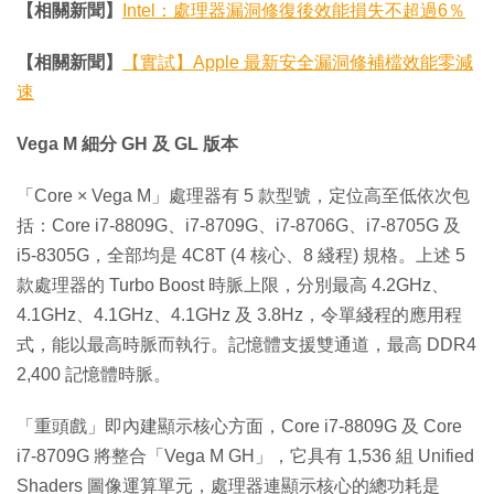
【相關新聞】
Intel：處理器漏洞修復後效能損失不超過6％
【相關新聞】
【實試】Apple 最新安全漏洞修補檔效能零減
速
Vega M 細分 GH 及 GL 版本
「Core × Vega M」處理器有 5 款型號，定位高至低依次包
括：Core i7-8809G、i7-8709G、i7-8706G、i7-8705G 及
i5-8305G，全部均是 4C8T (4 核心、8 綫程) 規格。上述 5
款處理器的 Turbo Boost 時脈上限，分別最高 4.2GHz、
4.1GHz、4.1GHz、4.1GHz 及 3.8Hz，令單綫程的應用程
式，能以最高時脈而執行。記憶體支援雙通道，最高 DDR4
2,400 記憶體時脈。
「重頭戲」即內建顯示核心方面，Core i7-8809G 及 Core
i7-8709G 將整合「Vega M GH」，它具有 1,536 組 Unified
Shaders 圖像運算單元，處理器連顯示核心的總功耗是