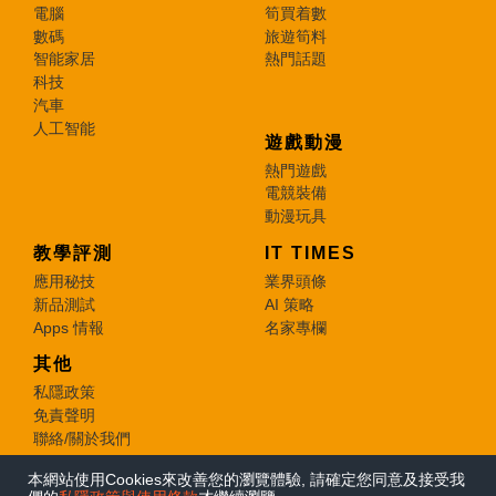
電腦
筍買着數
數碼
旅遊筍料
智能家居
熱門話題
科技
汽車
人工智能
遊戲動漫
熱門遊戲
電競裝備
動漫玩具
教學評測
IT TIMES
應用秘技
業界頭條
新品測試
AI 策略
Apps 情報
名家專欄
其他
私隱政策
免責聲明
聯絡/關於我們
本網站使用Cookies來改善您的瀏覽體驗, 請確定您同意及接受我
© 2026 e-zone. All Rights Reserved.