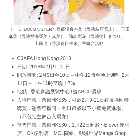
《THE IDOLM@STER》聲優淺倉杏美（聲演萩原雪歩）、下田
麻美（聲演雙海亞美・真美）、諏訪彩花（聲演德川まつり）、
山崎遙（聲演春日未來）主舞台活動
C3AFA Hong Kong 2018
日期: 2018年2月9 - 11日
開放時間: 2月9日至10日 – 中午12時至晚上9時 ; 2月
11日 – 上午11時至晚上7時
地點 : 香港會議展覽中心1號ABCD展廳
入場門票：票價HK$35，可於2月9-11日在展場即時
購買，憑票可攜同一名11歲或以下小童免費進場。
（不包括主舞台入場券）
預售門票：票價HK$30，1月22日起於7-Eleven便利
店、OK便利店、MCL院線、動漫世界Manga Shop、