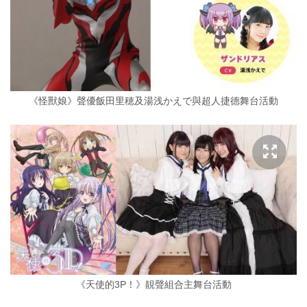
《怪獸娘》聲優飯田里穂及湯浅かえで與超人捷德舞台活動
《天使的3P！》靚聲組合主舞台活動