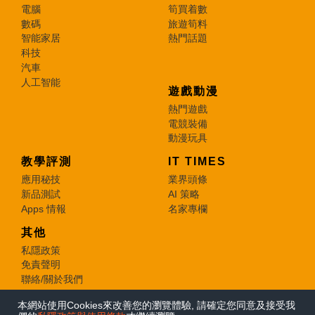
電腦
筍買着數
數碼
旅遊筍料
智能家居
熱門話題
科技
汽車
人工智能
遊戲動漫
熱門遊戲
電競裝備
動漫玩具
教學評測
IT TIMES
應用秘技
業界頭條
新品測試
AI 策略
Apps 情報
名家專欄
其他
私隱政策
免責聲明
聯絡/關於我們
本網站使用Cookies來改善您的瀏覽體驗, 請確定您同意及接受我
© 2026 e-zone. All Rights Reserved.