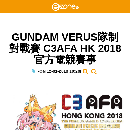
搜尋
GUNDAM VERUS隊制
Facebook
Instagram
對戰賽 C3AFA HK 2018
科技焦點
官方電競賽事
網絡生活
遊戲動漫
|
RON
|
12-01-2018 18:20
|
教學評測
EduTech
IT Times
生成式AI與雲端應用
Enterprise Digital Transformation