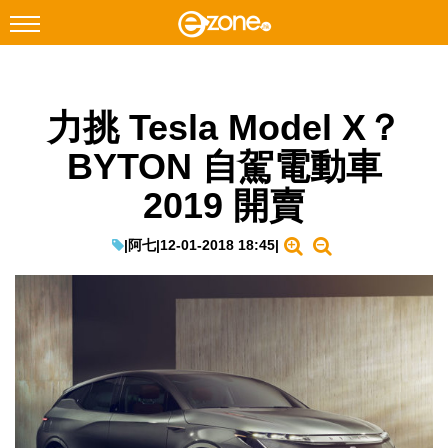
搜尋
力挑 Tesla Model X？
Facebook
Instagram
BYTON 自駕電動車
科技焦點
2019 開賣
網絡生活
遊戲動漫
|
阿七
|
12-01-2018 18:45
|
教學評測
EduTech
IT Times
生成式AI與雲端應用
Enterprise Digital Transformation