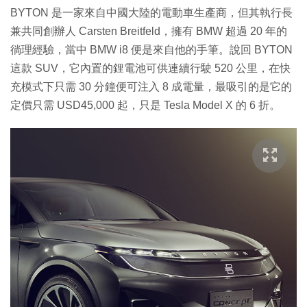
BYTON 是一家來自中國大陸的電動車生產商，但其執行長
兼共同創辦人 Carsten Breitfeld，擁有 BMW 超過 20 年的
徜理經驗，當中 BMW i8 便是來自他的手筆。說回 BYTON
這款 SUV，它內置的鋰電池可供連續行駛 520 公里，在快
充模式下只需 30 分鐘便可注入 8 成電量，最吸引的是它的
定價只需 USD45,000 起，只是 Tesla Model X 的 6 折。